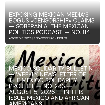
EXPOSING MEXICAN MEDIA’S
BOGUS «CENSORSHIP» CLAIMS
— SOBERANIA, THE MEXICAN
POLITICS PODCAST — NO. 114
AGOSTO 5, 2026 |
REDACCION RGN INGLES
MEXICO SOLIDARITY BULLETIN
— WEEKLY NEWSLETTER OF
THE MEXICO SOLIDARITY
PROJECT — NO. 283 —
AUGUST 5, 2026 — IN THIS
ISSUE: MEXICO AND AFRICAN
AMERICANS