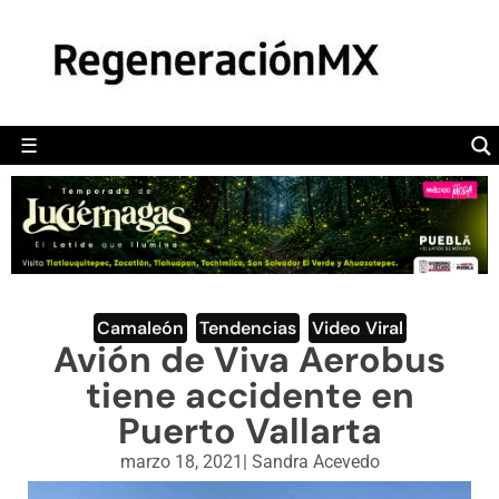
MÉXICO
POLÍTICA
MUNDO
☰
RegeneraciónMX
Sitio de noticias libre e independiente
CAMALEÓN
OPINIÓN
DEPORTES
ENGLISH SECTION
Camaleón
,
Tendencias
,
Video Viral
Avión de Viva Aerobus
VIDEOS
tiene accidente en
Puerto Vallarta
marzo 18, 2021
|
Sandra Acevedo