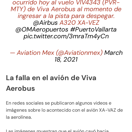
ocurrido hoy al vuelo VIV4343 (PVR-
MTY) de Viva Aerobus al momento de
ingresar a la pista para despegar.
@Airbus
A320 XA-VEZ
@OMAeropuertos
#PuertoVallarta
pic.twitter.com/3mraTm4yCn
— Aviation Mex (@Aviationmex)
March
18, 2021
La falla en el avión de Viva
Aerobus
En redes sociales se publicaron algunos videos e
imágenes sobre lo acontecido con el avión XA-VAZ de
la aerolínea.
Las imágenes muestran que el avión cayó hacia