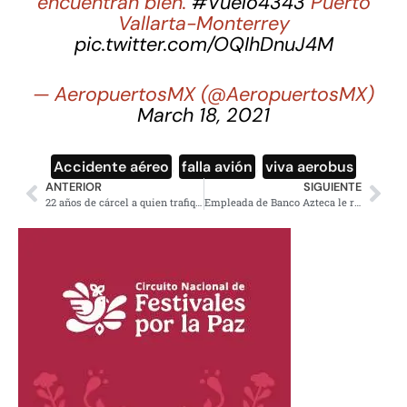
encuentran bien.
#Vuelo4343
Puerto
Vallarta-Monterrey
pic.twitter.com/OQIhDnuJ4M
— AeropuertosMX (@AeropuertosMX)
March 18, 2021
Accidente aéreo
,
falla avión
,
viva aerobus
ANTERIOR
SIGUIENTE
22 años de cárcel a quien trafique vacunas: Monreal
Empleada de Banco Azteca le robó; se suicidó y ahora buscan regresar el dinero