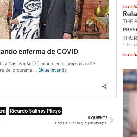
Leer más
Rel
THE 
PRES
THUR
6 de ago
Leer más
tra
,
Ricardo Salinas Pliego
SIGUIENTE
a
Notas al viento que son energía