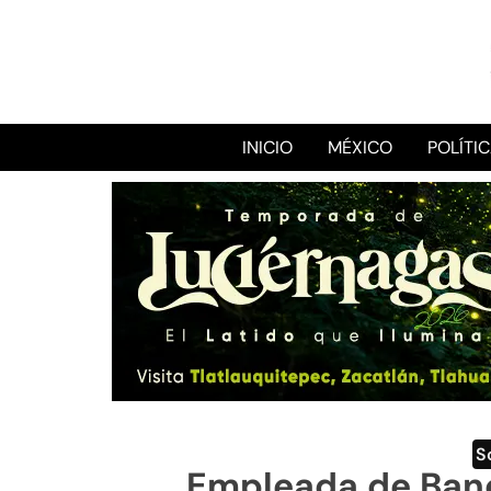
INICIO
MÉXICO
POLÍTI
S
Empleada de Banc