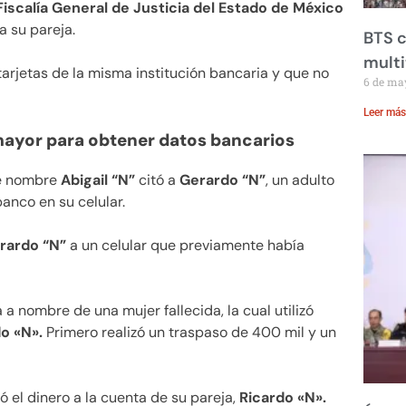
Fiscalía General de Justicia del Estado de México
a su pareja.
BTS c
mult
tarjetas de la misma institución bancaria y que no
6 de ma
Leer más
mayor para obtener datos bancarios
de nombre
Abigail “N”
citó a
Gerardo “N”
, un adulto
anco en su celular.
rardo “N”
a un celular que previamente había
a nombre de una mujer fallecida, la cual utilizó
o «N».
Primero realizó un traspaso de 400 mil y un
ió el dinero a la cuenta de su pareja,
Ricardo «N».