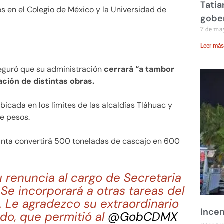
Tatia
en el Colegio de México y la Universidad de
gobe
7 de ma
Leer más
seguró que su administración
cerrará “a tambor
ación de distintas obras.
bicada en los límites de las alcaldías Tláhuac y
de pesos.
anta convertirá 500 toneladas de cascajo en 600
 renuncia al cargo de Secretaria
. Se incorporará a otras tareas del
 Le agradezco su extraordinario
Incen
nado, que permitió al
@GobCDMX