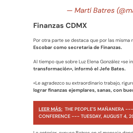
— Martí Batres (@m
Finanzas CDMX
Por otra parte se destaca que por las misma 
Escobar como secretaria de Finanzas.
Al tiempo que sobre Luz Elena González «se i
transformación», informó el Jefe Bates.
«Le agradezco su extraordinario trabajo, rigur
lograr finanzas ejemplares, sanas, con bu
LEER MÁS:
THE PEOPLE'S MAÑANERA ---
CONFERENCE --- TUESDAY, AUGUST 4, 2
Lo anterior, expuso Batres en el mensaje don