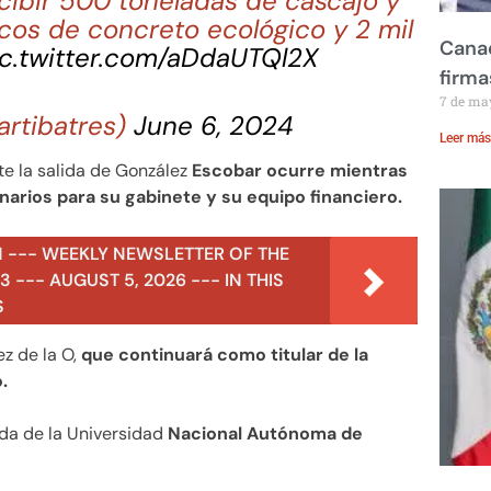
cibir 500 toneladas de cascajo y
os de concreto ecológico y 2 mil
Canad
ic.twitter.com/aDdaUTQl2X
firma
7 de ma
artibatres)
June 6, 2024
Leer más
e la salida de González
Escobar ocurre mientras
arios para su gabinete y su equipo financiero.
N --- WEEKLY NEWSLETTER OF THE
 --- AUGUST 5, 2026 --- IN THIS
S
z de la O,
que continuará como titular de la
.
da de la Universidad
Nacional Autónoma de