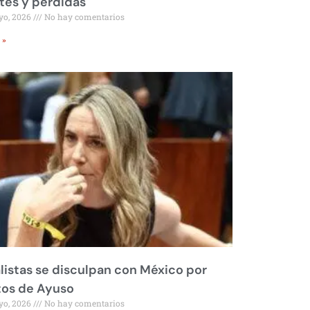
tes y pérdidas
yo, 2026
No hay comentarios
 »
listas se disculpan con México por
tos de Ayuso
yo, 2026
No hay comentarios