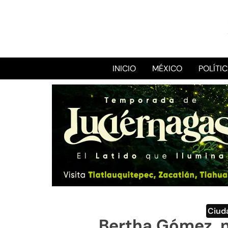
INICIO
MÉXICO
POLÍTI
Ciud
Bertha Gómez, n