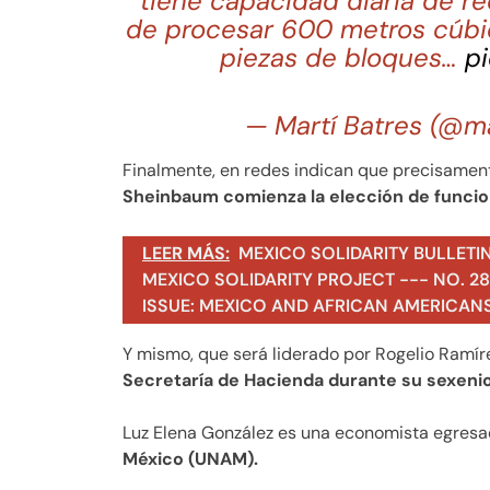
tiene capacidad diaria de re
de procesar 600 metros cúbic
piezas de bloques…
p
— Martí Batres (@m
Finalmente, en redes indican que precisament
Sheinbaum comienza la elección de funcion
LEER MÁS:
MEXICO SOLIDARITY BULLETI
MEXICO SOLIDARITY PROJECT --- NO. 283
ISSUE: MEXICO AND AFRICAN AMERICAN
Y mismo, que será liderado por Rogelio Ramíre
Secretaría de Hacienda durante su sexenio
Luz Elena González es una economista egresa
México (UNAM).