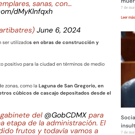
muer
jemplares, sanas, con…
7 de ma
.com/dMyKlnfqxh
Leer más
artibatres)
June 6, 2024
ser utilizado
s en obras de construcción y
to positivo para la ciudad en términos de medio
de zonas, como la
Laguna de San Gregorio, en
metros cúbicos de cascajo depositados desde el
 gabinete del
@GobCDMX
para
Socia
ima etapa de la administración. El
insul
dido frutos y todavía vamos a
7 de ma