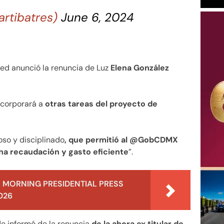
artibatres)
June 6, 2024
red anunció la renuncia de Luz
Elena González
ncorporará a
otras tareas del proyecto de
oso y disciplinado
, que permitió al @GobCDMX
ena recaudación y gasto eficiente
”.
 MORNING PRESIDENTIAL PRESS
026
de informó de la renuncia
de la ahora ex titular de