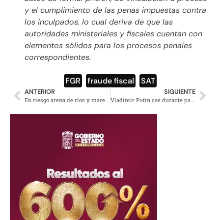
y el cumplimiento de las penas impuestas contra
los inculpados, lo cual deriva de que las
autoridades ministeriales y fiscales cuentan con
elementos sólidos para los procesos penales
correspondientes.
FGR
,
fraude fiscal
,
SAT
ANTERIOR
SIGUIENTE
En riesgo arena de ríos y mares, explotación mundial desmedida
Vladimir Putin cae durante partido de hockey sobre hielo (VIDEO)