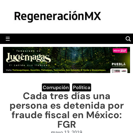
MÉXICO
POLÍTICA
MUNDO
☰
RegeneraciónMX
Sitio de noticias libre e independiente
CAMALEÓN
OPINIÓN
DEPORTES
ENGLISH SECTION
Corrupción
,
Política
Cada tres días una
VIDEOS
persona es detenida por
fraude fiscal en México:
FGR
mayo 13, 2019