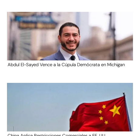
Abdul El-Sayed Vence a la Cúpula Demócrata en Michigan
China Aplica Restricciones Comerciales a EE. UU.