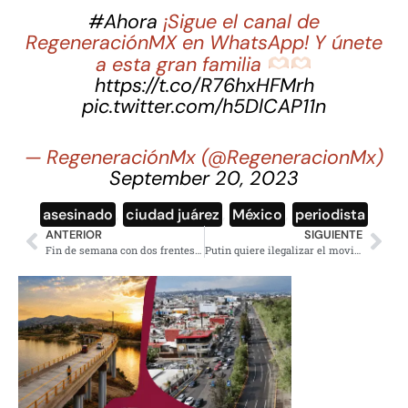
#Ahora
¡Sigue el canal de
RegeneraciónMX en WhatsApp! Y únete
a esta gran familia
https://t.co/R76hxHFMrh
pic.twitter.com/h5DlCAP11n
— RegeneraciónMx (@RegeneracionMx)
September 20, 2023
asesinado
,
ciudad juárez
,
México
,
periodista
ANTERIOR
SIGUIENTE
Fin de semana con dos frentes fríos al norte de México
Putin quiere ilegalizar el movimiento público internacional LGBTQ+