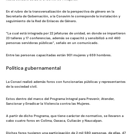
En el rubro de la transversalización de la perspectiva de género en la
Secretaría de Gobernación, a la Conavim le corresponde la instalación y
seguimiento de la Red de Enlaces de Género.
“La cual está integrada por 22 jefaturas de unidad, en donde se impartieron
23 talleres y 17 conferencias, además se capacitó y sensibilizó a mil 460
personas servidoras públicas”, señalo en un comunicado.
Entre las personas capacitadas están 901 mujeres y 659 hombres.
Política gubernamental
La Conavi realizó además foros con funcionarias públicas y representantes
de la sociedad civil.
Estos dentro del marco del Programa Integral para Prevenir, Atender,
Sancionar y Erradicar la Violencia contra las Mujeres.
A partir de dicho Programa, que tiene carácter de normativo, se llevaron a
cabo cuatro foros en Colima, Oaxaca, Culiacán y Naucalpan.
Dichos foros tuvieron una participación de 2 mil 580 personas, de ellas, 47