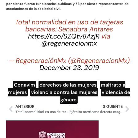
por ciento fueron funcionarias públicas y 53 por ciento representantes de
asociaciones de la sociedad civil.
Total normalidad en uso de tarjetas
bancarias: Senadora Antares
https://t.co/SZQtv8AzjR
vía
@regeneracionmx
— RegeneraciónMx (@RegeneracionMx)
December 23, 2019
Conavim
,
derechos de las mujeres
,
maltrato a
mujeres
,
violencia contra las mujeres
,
violencia de
género
ANTERIOR
SIGUIENTE
Total normalidad en uso de tarjetas bancarias: Senadora Antares
Ejército mexicano detecta cargamento de droga con rayos gamma en Sonora