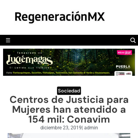
MÉXICO
POLÍTICA
MUNDO
☰
RegeneraciónMX
Sitio de noticias libre e independiente
CAMALEÓN
OPINIÓN
DEPORTES
ENGLISH SECTION
Sociedad
Centros de Justicia para
VIDEOS
Mujeres han atendido a
154 mil: Conavim
diciembre 23, 2019
|
admin