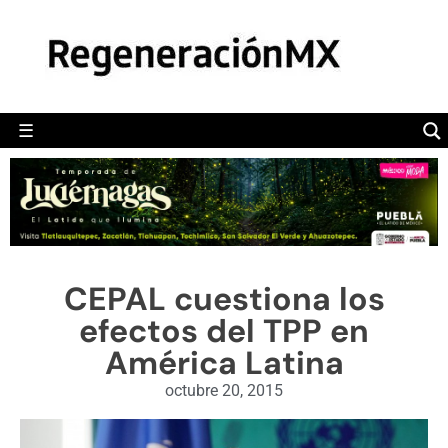
MÉXICO
POLÍTICA
MUNDO
☰
RegeneraciónMX
Sitio de noticias libre e independiente
CAMALEÓN
OPINIÓN
DEPORTES
ENGLISH SECTION
CEPAL cuestiona los
VIDEOS
efectos del TPP en
América Latina
octubre 20, 2015