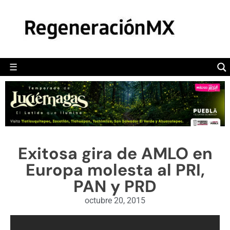
MÉXICO
POLÍTICA
MUNDO
☰
RegeneraciónMX
Sitio de noticias libre e independiente
CAMALEÓN
OPINIÓN
DEPORTES
ENGLISH SECTION
Exitosa gira de AMLO en
VIDEOS
Europa molesta al PRI,
PAN y PRD
octubre 20, 2015