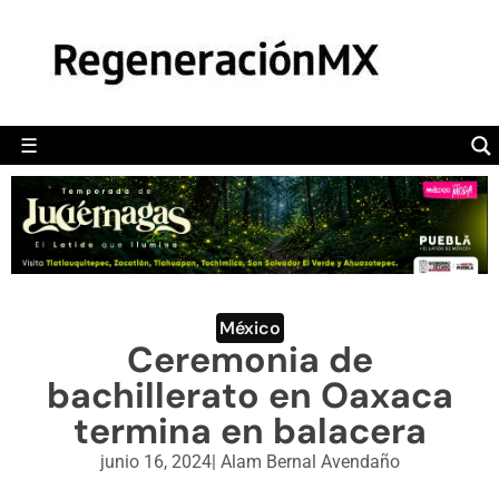
MÉXICO
POLÍTICA
MUNDO
☰
RegeneraciónMX
Sitio de noticias libre e independiente
CAMALEÓN
OPINIÓN
DEPORTES
ENGLISH SECTION
México
Ceremonia de
VIDEOS
bachillerato en Oaxaca
termina en balacera
junio 16, 2024
|
Alam Bernal Avendaño