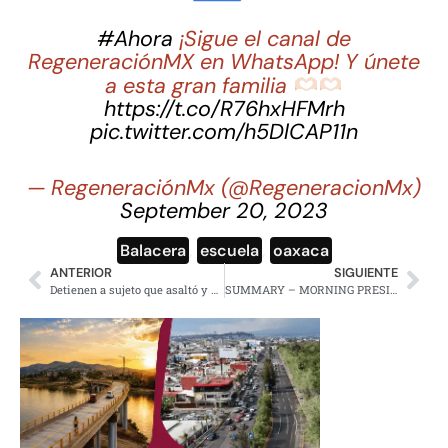
#Ahora
¡Sigue el canal de
RegeneraciónMX en WhatsApp! Y únete
a esta gran familia
https://t.co/R76hxHFMrh
pic.twitter.com/h5DlCAP11n
— RegeneraciónMx (@RegeneracionMx)
September 20, 2023
Balacera
,
escuela
,
oaxaca
ANTERIOR
SIGUIENTE
Detienen a sujeto que asaltó y golpeó a estudiante de la UAM Xochimilco
SUMMARY – MORNING PRESIDENTIAL PRESS CONFERENCE – MONDAY, JUNE 17, 2024