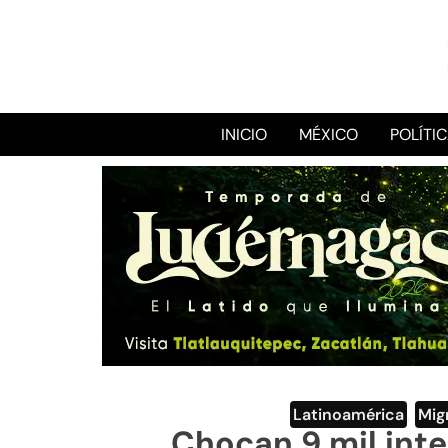
INICIO
MÉXICO
POLÍTI
Latinoamérica
,
Mig
Chocan 9 mil int