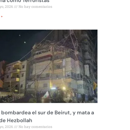
a como Terroristas
yo, 2026
No hay comentarios
 »
l bombardea el sur de Beirut, y mata a
 de Hezbollah
yo, 2026
No hay comentarios