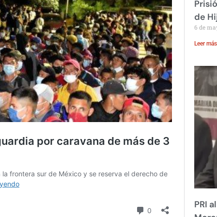
Prisi
de Hi
6 de ma
Leer más
PRI a