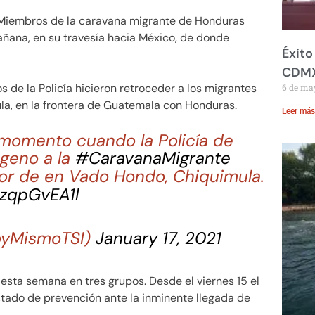
 Miembros de la caravana migrante de Honduras
ñana, en su travesía hacia México, de donde
Éxito
CDM
 de la Policía hicieron retroceder a los migrantes
6 de ma
la, en la frontera de Guatemala con Honduras.
Leer más
 momento cuando la Policía de
ógeno a la
#CaravanaMigrante
tor de en Vado Hondo, Chiquimula.
wzqpGvEA1l
oyMismoTSI)
January 17, 2021
esta semana en tres grupos. Desde el viernes 15 el
tado de prevención ante la inminente llegada de