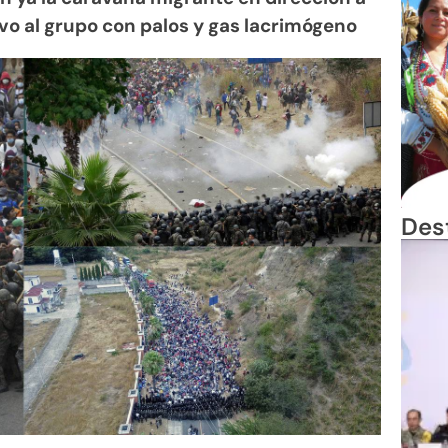
vo al grupo con palos y gas lacrimógeno
Des