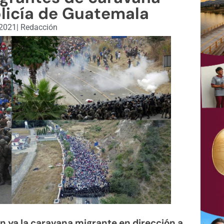
licía de Guatemala
 2021
|
Redacción
n ya la caravana migrante en dirección a