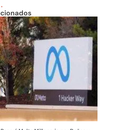
 »
acionados