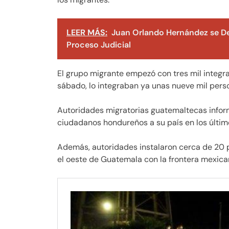
LEER MÁS:
Juan Orlando Hernández se De
Proceso Judicial
El grupo migrante empezó con tres mil integ
sábado, lo integraban ya unas nueve mil pers
Autoridades migratorias guatemaltecas infor
ciudadanos hondureños a su país en los último
Además, autoridades instalaron cerca de 20 pu
el oeste de Guatemala con la frontera mexica