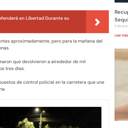
Recup
fenderá en Libertad Durante su
Sequ
6 de ma
Leer más
rantes aproximadamente, pero para la mañana del
onas.
maron que devolvieron a alrededor de mil
s tres días.
estos de control policial en la carretera que une
na.