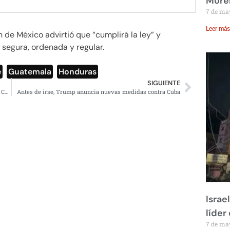
Moren
7 de ma
Leer más
n de México advirtió que “cumplirá la ley” y
 segura, ordenada y regular.
e
,
Guatemala
,
Honduras
SIGUIENTE
Grupo de mujeres forma autodefensa para protegerse del CJNG en Michoacán
Antes de irse, Trump anuncia nuevas medidas contra Cuba
Israe
líder
7 de ma