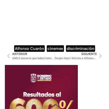
Alfonso Cuarón
,
cinemex
,
discriminación
ANTERIOR
SIGUIENTE
AMLO anuncia que habrá Internet en las zonas más pobres de México
Sergio Goyri felicita a Alfonso Cuarón y a Yalitza Aparicio (VIDEO)