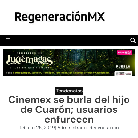
MÉXICO
POLÍTICA
MUNDO
☰
RegeneraciónMX
Sitio de noticias libre e independiente
CAMALEÓN
OPINIÓN
DEPORTES
ENGLISH SECTION
Tendencias
Cinemex se burla del hijo
VIDEOS
de Cuarón; usuarios
enfurecen
febrero 25, 2019
|
Administrador Regeneración