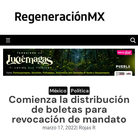
MÉXICO
POLÍTICA
MUNDO
☰
RegeneraciónMX
Sitio de noticias libre e independiente
CAMALEÓN
OPINIÓN
DEPORTES
ENGLISH SECTION
México
,
Política
Comienza la distribución
VIDEOS
de boletas para
revocación de mandato
marzo 17, 2022
|
Rojas R