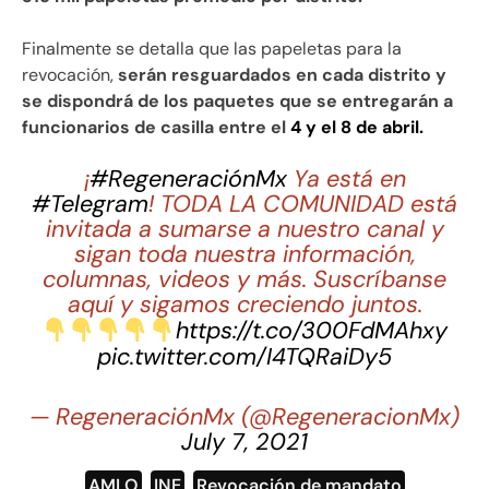
Finalmente se detalla que las papeletas para la
revocación,
serán resguardados en cada distrito y
se dispondrá de los paquetes que se entregarán a
funcionarios de casilla entre el
4 y el 8 de abril.
¡
#RegeneraciónMx
Ya está en
#Telegram
! TODA LA COMUNIDAD está
invitada a sumarse a nuestro canal y
sigan toda nuestra información,
columnas, videos y más. Suscríbanse
aquí y sigamos creciendo juntos.
https://t.co/300FdMAhxy
pic.twitter.com/I4TQRaiDy5
— RegeneraciónMx (@RegeneracionMx)
July 7, 2021
AMLO
,
INE
,
Revocación de mandato