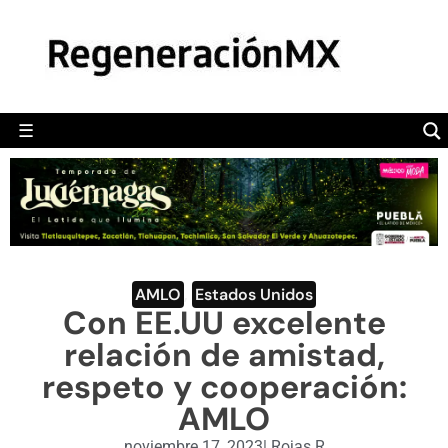
MÉXICO
POLÍTICA
MUNDO
☰
RegeneraciónMX
Sitio de noticias libre e independiente
CAMALEÓN
OPINIÓN
DEPORTES
ENGLISH SECTION
AMLO
,
Estados Unidos
Con EE.UU excelente
VIDEOS
relación de amistad,
respeto y cooperación:
AMLO
noviembre 17, 2023
|
Rojas R