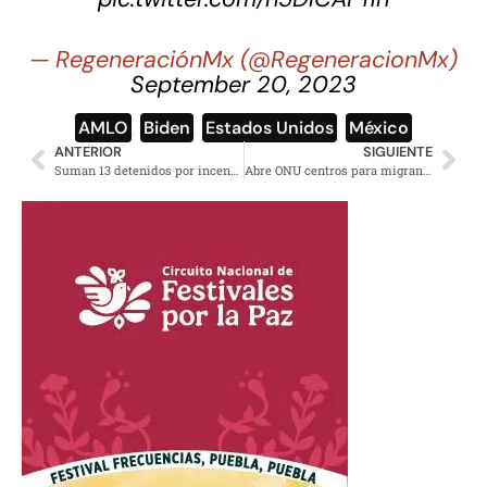
— RegeneraciónMx (@RegeneracionMx)
September 20, 2023
AMLO
,
Biden
,
Estados Unidos
,
México
ANTERIOR
SIGUIENTE
Suman 13 detenidos por incendio en empresa minera China, esto se sabe
Abre ONU centros para migrantes en Cd. Juárez y Tijuana