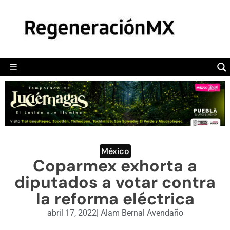
MÉXICO
POLÍTICA
MUNDO
☰
RegeneraciónMX
Sitio de noticias libre e independiente
CAMALEÓN
OPINIÓN
DEPORTES
ENGLISH SECTION
México
Coparmex exhorta a
VIDEOS
diputados a votar contra
la reforma eléctrica
abril 17, 2022
|
Alam Bernal Avendaño