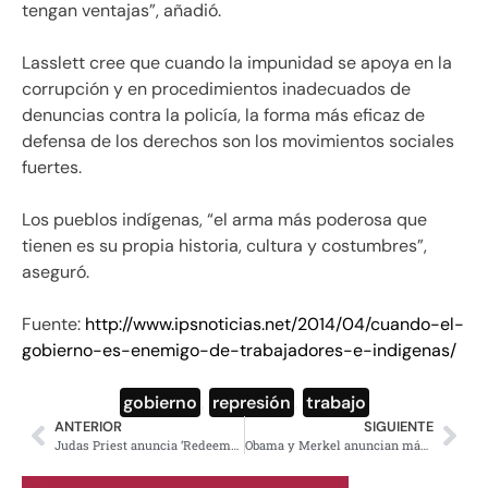
tengan ventajas”, añadió.
Lasslett cree que cuando la impunidad se apoya en la
corrupción y en procedimientos inadecuados de
denuncias contra la policía, la forma más eficaz de
defensa de los derechos son los movimientos sociales
fuertes.
Los pueblos indígenas, “el arma más poderosa que
tienen es su propia historia, cultura y costumbres”,
aseguró.
Fuente:
http://www.ipsnoticias.net/2014/04/cuando-el-
gobierno-es-enemigo-de-trabajadores-e-indigenas/
gobierno
,
represión
,
trabajo
ANTERIOR
SIGUIENTE
Judas Priest anuncia ‘Redeemer of souls’ nuevo material discográfico
Obama y Merkel anuncian más sanciones contra Rusia