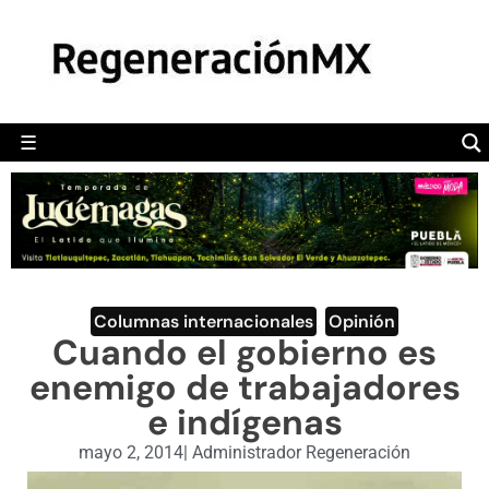
MÉXICO
POLÍTICA
MUNDO
☰
RegeneraciónMX
Sitio de noticias libre e independiente
CAMALEÓN
OPINIÓN
DEPORTES
ENGLISH SECTION
Columnas internacionales
,
Opinión
Cuando el gobierno es
VIDEOS
enemigo de trabajadores
e indígenas
mayo 2, 2014
|
Administrador Regeneración