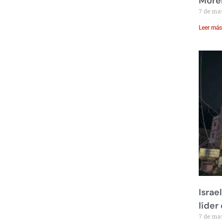
Moren
7 de ma
Leer más
Israe
líder
7 de ma