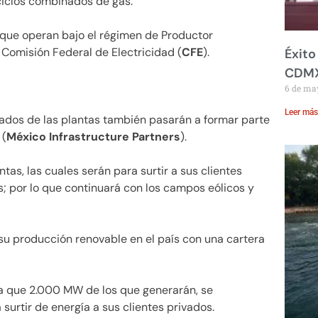
ciclos combinados de gas.
 que operan bajo el régimen de Productor
 Comisión Federal de Electricidad (
CFE
).
Éxito
CDM
6 de ma
Leer más
dos de las plantas también pasarán a formar parte
 (
México Infrastructure Partners
).
tas, las cuales serán para surtir a sus clientes
; por lo que continuará con los campos eólicos y
u producción renovable en el país con una cartera
a que 2.000 MW de los que generarán, se
surtir de energía a sus clientes privados.