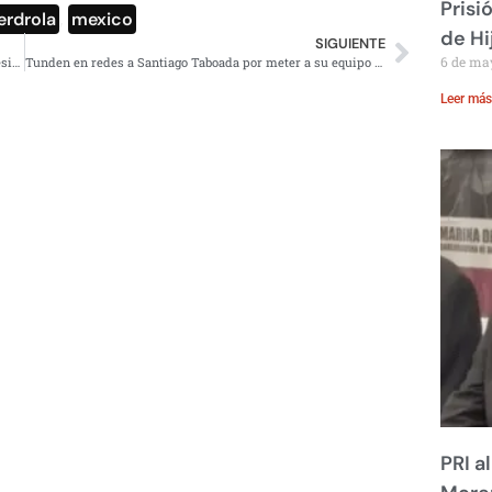
Prisi
erdrola
,
mexico
de Hi
SIGUIENTE
6 de ma
Ken Salazar reitera que la Casa Blanca no investiga al presidente López Obrador
Tunden en redes a Santiago Taboada por meter a su equipo a Cordero y a Lozano
Leer más
PRI a