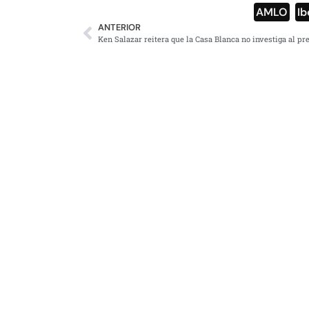
AMLO
,
Ib
ANTERIOR