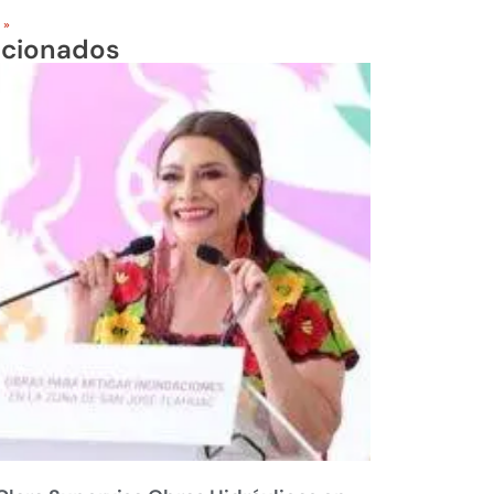
 »
acionados