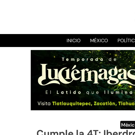
INICIO
MÉXICO
POLÍTI
Méxi
Cumple la 4T: Iberdr