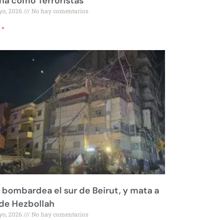
a como Terroristas
yo, 2026
No hay comentarios
 »
l bombardea el sur de Beirut, y mata a
 de Hezbollah
yo, 2026
No hay comentarios