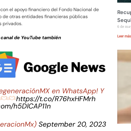
 con el apoyo financiero del Fondo Nacional de
Recup
o de otras entidades financieras públicas
Sequ
 privados.
6 de ma
Leer más
 canal de YouTube también
 RegeneraciónMX en WhatsApp! Y
a
https://t.co/R76hxHFMrh
.com/h5DlCAP11n
eracionMx)
September 20, 2023