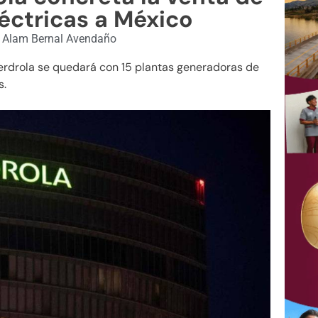
léctricas a México
Alam Bernal Avendaño
erdrola se quedará con 15 plantas generadoras de
s.