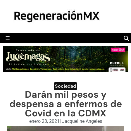
MÉXICO
POLÍTICA
MUNDO
☰
RegeneraciónMX
Sitio de noticias libre e independiente
CAMALEÓN
OPINIÓN
DEPORTES
ENGLISH SECTION
Sociedad
Darán mil pesos y
VIDEOS
despensa a enfermos de
Covid en la CDMX
enero 23, 2021
|
Jacqueline Angeles