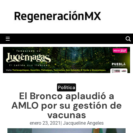
MÉXICO
POLÍTICA
MUNDO
☰
RegeneraciónMX
Sitio de noticias libre e independiente
CAMALEÓN
OPINIÓN
DEPORTES
ENGLISH SECTION
Política
El Bronco aplaudió a
VIDEOS
AMLO por su gestión de
vacunas
enero 23, 2021
|
Jacqueline Angeles