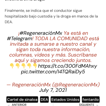
Finalmente, se indica que el conductor sigue
hospitalizado bajo custodia y la droga en manos de la
DEA.
¡
#RegeneraciónMx
Ya está en
#Telegram
! TODA LA COMUNIDAD está
invitada a sumarse a nuestro canal y
sigan toda nuestra información,
columnas, videos y más. Suscríbanse
aquí y sigamos creciendo juntos.
https://t.co/300FdMAhxy
pic.twitter.com/I4TQRaiDy5
— RegeneraciónMx (@RegeneracionMx)
July 7, 2021
Cartel de sinaloa
,
DEA
,
Estados Unidos
,
fentanilo
ANTERIOR
SIGUIENTE