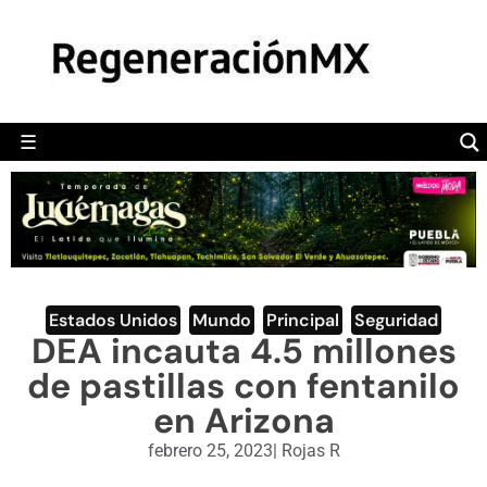
MÉXICO
POLÍTICA
MUNDO
☰
RegeneraciónMX
Sitio de noticias libre e independiente
CAMALEÓN
OPINIÓN
DEPORTES
ENGLISH SECTION
Estados Unidos
,
Mundo
,
Principal
,
Seguridad
DEA incauta 4.5 millones
VIDEOS
de pastillas con fentanilo
en Arizona
febrero 25, 2023
|
Rojas R