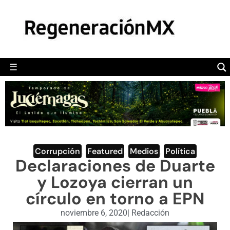
MÉXICO
POLÍTICA
MUNDO
☰
RegeneraciónMX
Sitio de noticias libre e independiente
CAMALEÓN
OPINIÓN
DEPORTES
ENGLISH SECTION
Corrupción
,
Featured
,
Medios
,
Política
Declaraciones de Duarte
VIDEOS
y Lozoya cierran un
círculo en torno a EPN
noviembre 6, 2020
|
Redacción