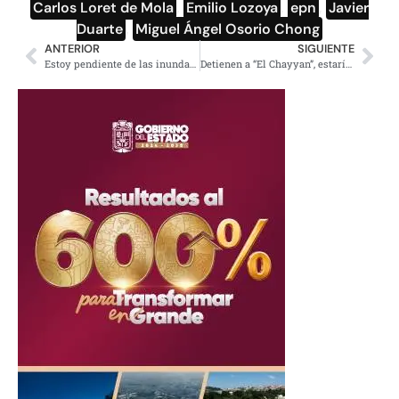
Carlos Loret de Mola
,
Emilio Lozoya
,
epn
,
Javier
Duarte
,
Miguel Ángel Osorio Chong
ANTERIOR
SIGUIENTE
Estoy pendiente de las inundaciones en Tabasco: AMLO
Detienen a “El Chayyan”, estaría relacionado con asesinato de los niños descuartizados