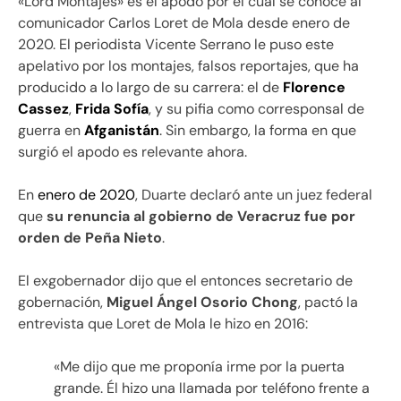
«Lord Montajes» es el apodo por el cual se conoce al
comunicador Carlos Loret de Mola desde enero de
2020. El periodista Vicente Serrano le puso este
apelativo por los montajes, falsos reportajes, que ha
producido a lo largo de su carrera: el de
Florence
Cassez
,
Frida Sofía
, y su pifia como corresponsal de
guerra en
Afganistán
. Sin embargo, la forma en que
surgió el apodo es relevante ahora.
En
enero de 2020
, Duarte declaró ante un juez federal
que
su renuncia al gobierno de Veracruz fue por
orden de Peña Nieto
.
El exgobernador dijo que el entonces secretario de
gobernación,
Miguel Ángel Osorio Chong
, pactó la
entrevista que Loret de Mola le hizo en 2016:
«Me dijo que me proponía irme por la puerta
grande. Él hizo una llamada por teléfono frente a