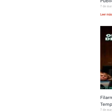
Públi
7 de ma
Leer más
Filar
Temp
7 de ma