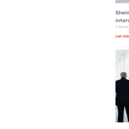
Shei
inte
7 de ma
Leer más