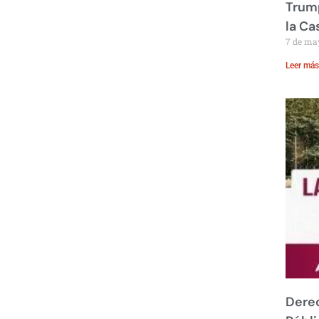
Trump
la Ca
7 de ma
Leer más
Derec