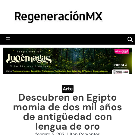
MÉXICO
POLÍTICA
MUNDO
☰
RegeneraciónMX
Sitio de noticias libre e independiente
CAMALEÓN
OPINIÓN
DEPORTES
ENGLISH SECTION
Arte
Descubren en Egipto
VIDEOS
momia de dos mil años
de antigüedad con
lengua de oro
febrero 5, 2021
|
Itan Cervantes