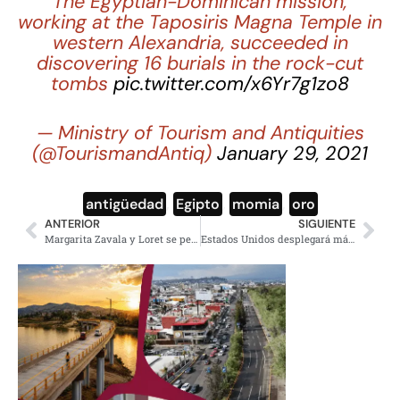
The Egyptian-Dominican mission,
working at the Taposiris Magna Temple in
western Alexandria, succeeded in
discovering 16 burials in the rock-cut
tombs
pic.twitter.com/x6Yr7g1zo8
— Ministry of Tourism and Antiquities
(@TourismandAntiq)
January 29, 2021
antigüedad
,
Egipto
,
momia
,
oro
ANTERIOR
SIGUIENTE
Margarita Zavala y Loret se pelean en redes; «yo no soy narcotráficante»
Estados Unidos desplegará más de mil militares para apoyar la vacunación