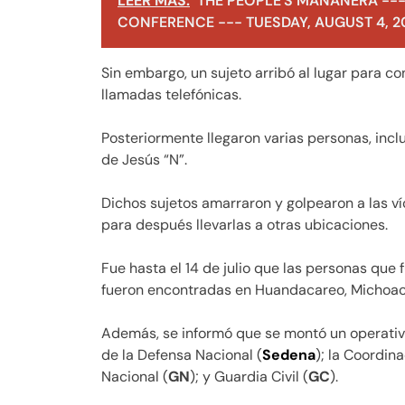
LEER MÁS:
THE PEOPLE'S MAÑANERA ---
CONFERENCE --- TUESDAY, AUGUST 4, 2
Sin embargo, un sujeto arribó al lugar para co
llamadas telefónicas.
Posteriormente llegaron varias personas, inclu
de Jesús “N”.
Dichos sujetos amarraron y golpearon a las ví
para después llevarlas a otras ubicaciones.
Fue hasta el 14 de julio que las personas que
fueron encontradas en Huandacareo, Michoac
Además, se informó que se montó un operativ
de la Defensa Nacional (
Sedena
); la Coordin
Nacional (
GN
); y Guardia Civil (
GC
).