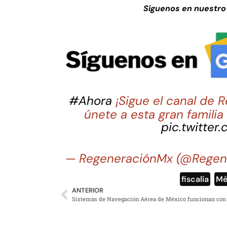
Síguenos en nuestro
#Ahora
¡Sigue el canal de
únete a esta gran famili
pic.twitter
— RegeneraciónMx (@Regen
fiscalía
,
Mé
ANTERIOR