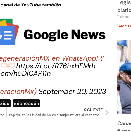
Legis
 canal de YouTube también
clari
7 de ma
Leer más
 RegeneraciónMX en WhatsApp! Y
a
https://t.co/R76hxHFMrh
.com/h5DlCAP11n
eracionMx)
September 20, 2023
xico
,
michoacán
SIGUIENTE
Sistemas de Navegación Aérea de México funcionan con normalidad
Tragedia en la Ciudad de México: mujer muere al caer árbol sobre vehículo; su bebé sobrevive
Canad