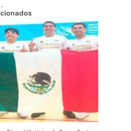
 »
acionados