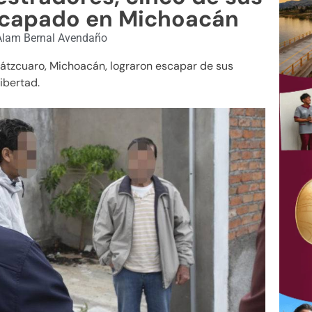
scapado en Michoacán
lam Bernal Avendaño
átzcuaro, Michoacán, lograron escapar de sus
ibertad.