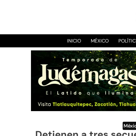
INICIO
MÉXICO
POLÍTI
Méxi
Detienen a tres secu