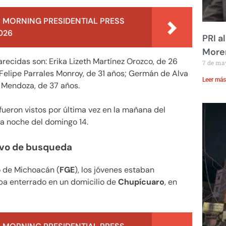
 MORNING PRESIDENTIAL PRESS
026
PRI a
Moren
recidas son: Erika Lizeth Martínez Orozco, de 26
7 de ma
Felipe Parrales Monroy, de 31 años; Germán de Alva
Leer más
a Mendoza, de 37 años.
ueron vistos por última vez en la mañana del
 la noche del domingo 14.
ivo de busqueda
o de Michoacán (
FGE
), los jóvenes estaban
ba enterrado en un domicilio de
Chupícuaro
, en