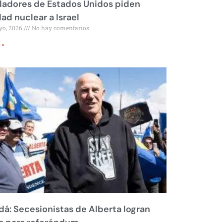
ladores de Estados Unidos piden
dad nuclear a Israel
yo, 2026
No hay comentarios
 »
á: Secesionistas de Alberta logran