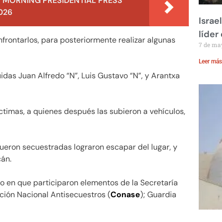
 MORNING PRESIDENTIAL PRESS
026
Israe
líder
nfrontarlos, para posteriormente realizar algunas
7 de ma
Leer más
idas Juan Alfredo “N”, Luis Gustavo “N”, y Arantxa
ctimas, a quienes después las subieron a vehículos,
 fueron secuestradas lograron escapar del lugar, y
án.
o en que participaron elementos de la Secretaría
ación Nacional Antisecuestros (
Conase
); Guardia