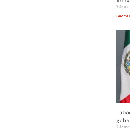
firma
7 de ma
Leer más
Tatia
gobe
7 de ma