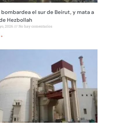
l bombardea el sur de Beirut, y mata a
 de Hezbollah
yo, 2026
No hay comentarios
 »