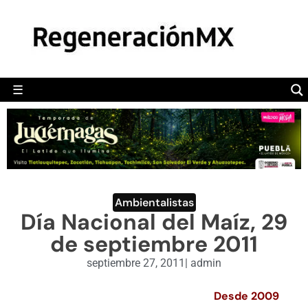
MÉXICO
POLÍTICA
MUNDO
☰
RegeneraciónMX
Sitio de noticias libre e independiente
CAMALEÓN
OPINIÓN
DEPORTES
ENGLISH SECTION
Ambientalistas
Día Nacional del Maíz, 29
VIDEOS
de septiembre 2011
septiembre 27, 2011
|
admin
Desde 2009