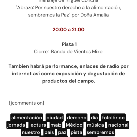
Mensaje de Miguel Concha
"Abrazo: Por nuestro derecho a la alimentación,
sembremos la Paz" por Doña Amalia
20:00 a 21:00
Pista 1
Cierre: Banda de Vientos Mixe.
Tambien habrá performance, enlaces de radio por
internet así como exposición y degustación de
productos del campo.
{jcomments on}
alimentación
,
ciudad
,
derecho
,
día
,
folclórico
,
jornada
,
lectura
,
maíz
,
México
,
música
,
nacional
,
nuestro
,
país
,
paz
,
pista
,
sembremos
,