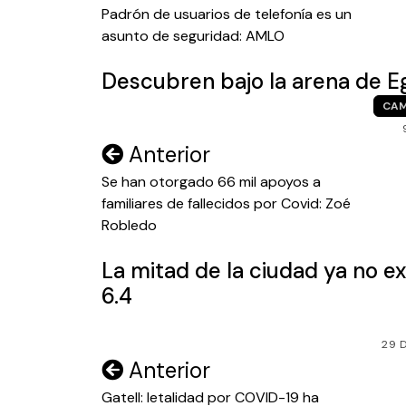
de
Padrón de usuarios de telefonía es un
asunto de seguridad: AMLO
entradas
Descubren bajo la arena de Eg
CA
Navegación
Anterior
de
Se han otorgado 66 mil apoyos a
familiares de fallecidos por Covid: Zoé
entradas
Robledo
La mitad de la ciudad ya no ex
6.4
29 
Navegación
Anterior
de
Gatell: letalidad por COVID-19 ha