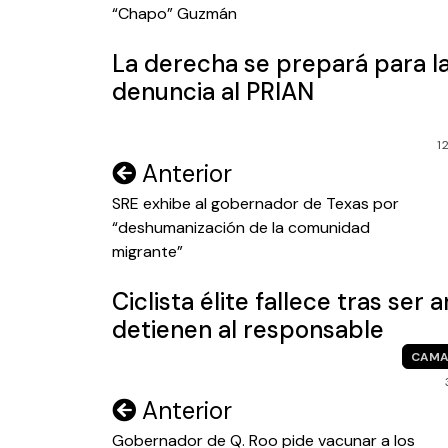
entradas
“Chapo” Guzmán
La derecha se prepará para l
denuncia al PRIAN
1
Navegación
Anterior
de
SRE exhibe al gobernador de Texas por
“deshumanización de la comunidad
entradas
migrante”
Ciclista élite fallece tras ser
detienen al responsable
CAMA
Navegación
Anterior
de
Gobernador de Q. Roo pide vacunar a los