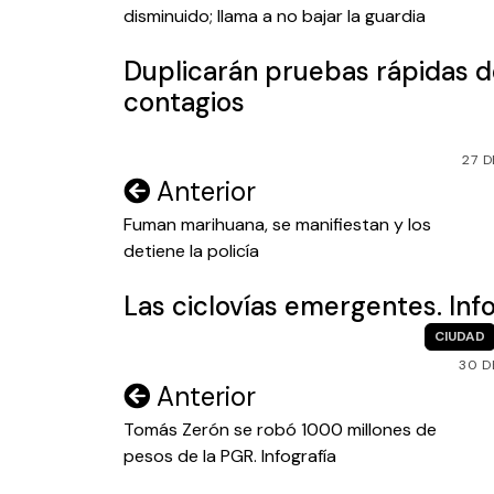
disminuido; llama a no bajar la guardia
entradas
Duplicarán pruebas rápidas d
contagios
27 
Navegación
Anterior
de
Fuman marihuana, se manifiestan y los
detiene la policía
entradas
Las ciclovías emergentes. Info
CIUDAD
30 D
Navegación
Anterior
de
Tomás Zerón se robó 1000 millones de
pesos de la PGR. Infografía
entradas