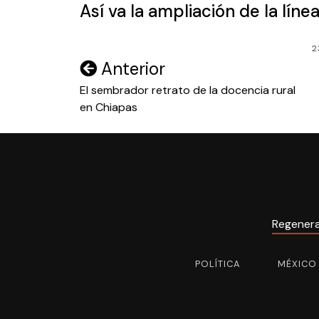
Así va la ampliación de la lín
2
Navegación
Anterior
de
El sembrador retrato de la docencia rural
en Chiapas
entradas
Regener
POLÍTICA
MÉXICO