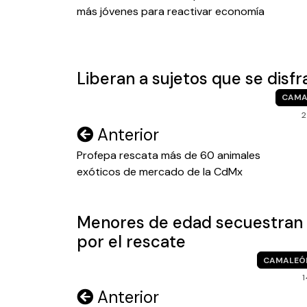
más jóvenes para reactivar economía
entradas
Liberan a sujetos que se dis
CAMA
2
Navegación
Anterior
de
Profepa rescata más de 60 animales
exóticos de mercado de la CdMx
entradas
Menores de edad secuestran a
por el rescate
CAMALEÓ
Navegación
Anterior