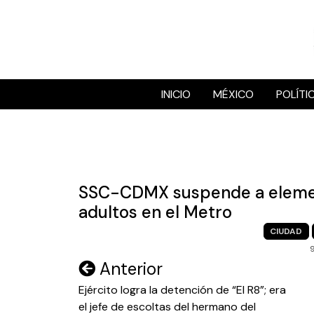
Skip
to
content
INICIO
MÉXICO
POLÍTI
SSC-CDMX suspende a element
adultos en el Metro
CIUDAD
Navegación
Anterior
de
Ejército logra la detención de “El R8”; era
el jefe de escoltas del hermano del