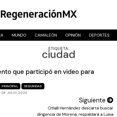
CA
MUNDO
CAMALEÓN
OPINIÓN
DEPORTES
RegeneraciónMX
Sitio de noticias libre e independiente
ETIQUETA:
ciudad
o que participó en video para
PRINCIPAL
SEGURIDAD
9 DE JULIO, 2024
Siguiente
Citlalli Hernández descarta buscar
dirigencia de Morena; respaldará a Luisa