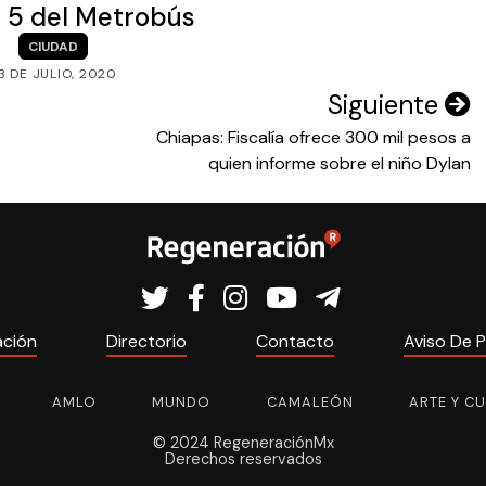
ea 5 del Metrobús
CIUDAD
3 DE JULIO, 2020
Siguiente
Chiapas: Fiscalía ofrece 300 mil pesos a
quien informe sobre el niño Dylan
ación
Directorio
Contacto
Aviso De P
AMLO
MUNDO
CAMALEÓN
ARTE Y C
© 2024 RegeneraciónMx
Derechos reservados