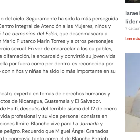
Israe
lo del cielo. Seguramente ha sido la más perseguida
líder
entro Integral de Atención a las Mujeres, niños y
7 de ma
có
Los demonios del Edén,
que desenmascara a
Leer más
 Mario Plutarco Marín Torres y a otros personajes
rcio sexual. En vez de encarcelar a los culpables,
e difamación, la encarceló y convirtió su joven vida
 bella por fuera como por dentro, es reconocida por
 con niños y niñas ha sido lo más importante en su
onesto, experta en temas de derechos humanos y
ictos de Nicaragua, Guatemala y El Salvador.
de Haití, después del terrible sismo del 12 de enero
vida profesional y su vida personal consiste en
ciones límite. Blanche vive para
La Jornada
y
 de peligro. Recuerdo que Miguel Ángel Granados
 lo conmovía tanto como el de Blanche Petrich.