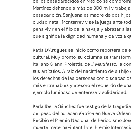
de los desaparecidos en México se compromet
Martínez defiende a más de 300 mil y trabaja 
desaparición. Sanjuana es madre de dos hijos, rí
ciudad natal, Monterrey y se la juega ante tod
pena vivir en el filo de la navaja y abrazar a 
que significa la dignidad humana y da voz a qu
Katia D’Artigues se inició como reportera de
cultural. Muy pronto, su columna se transform
italiano Gianni Proiettis, de
Il Manifesto,
la con
sus artículos. A raíz del nacimiento de su hij
los derechos de las personas con discapacida
más entrañables y atesoro el recuerdo de un
ejemplo luminoso de entereza y solidaridad.
Karla Iberia Sánchez fue testigo de la tragedi
del paso del huracán
Katrina
en Nueva Orleans
Recibió el Premio Nacional de Periodismo Jos
muerte materna-infantil y el Premio Internaci