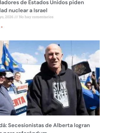
ladores de Estados Unidos piden
dad nuclear a Israel
yo, 2026
No hay comentarios
 »
á: Secesionistas de Alberta logran