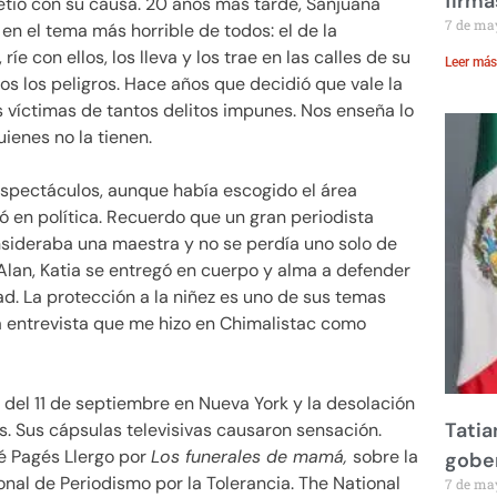
firma
ió con su causa. 20 años más tarde, Sanjuana
7 de ma
en el tema más horrible de todos: el de la
e con ellos, los lleva y los trae en las calles de su
Leer más
os los peligros. Hace años que decidió que vale la
las víctimas de tantos delitos impunes. Nos enseña lo
ienes no la tienen.
 espectáculos, aunque había escogido el área
ó en política. Recuerdo que un gran periodista
sideraba una maestra y no se perdía uno solo de
o Alan, Katia se entregó en cuerpo y alma a defender
d. La protección a la niñez es uno de sus temas
a entrevista que me hizo en Chimalistac como
a del 11 de septiembre en Nueva York y la desolación
Tatia
. Sus cápsulas televisivas causaron sensación.
é Pagés Llergo por
Los funerales de mamá,
sobre la
gobe
onal de Periodismo por la Tolerancia. The National
7 de ma