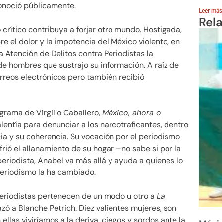
conoció públicamente.
Leer más
Rel
 crítico contribuya a forjar otro mundo. Hostigada,
e el dolor y la impotencia del México violento, en
a Atención de Delitos contra Periodistas la
e hombres que sustrajo su información. A raíz de
orreos electrónicos pero también recibió
grama de Virgilio Caballero,
México, ahora o
lentía para denunciar a los narcotraficantes, dentro
cia y su coherencia. Su vocación por el periodismo
ufrió el allanamiento de su hogar –no sabe si por la
 periodista, Anabel va más allá y ayuda a quienes lo
periodismo la ha cambiado.
periodistas pertenecen de un modo u otro a
La
ó a Blanche Petrich. Diez valientes mujeres, son
 ellas viviríamos a la deriva, ciegos y sordos ante la