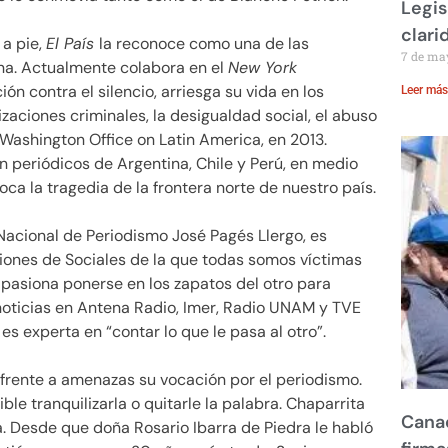
Legis
clari
 a pie,
El País
la reconoce como una de las
7 de ma
na. Actualmente colabora en el
New York
n contra el silencio, arriesga su vida en los
Leer más
zaciones criminales, la desigualdad social, el abuso
 Washington Office on Latin America, en 2013.
n periódicos de Argentina, Chile y Perú, en medio
ca la tragedia de la frontera norte de nuestro país.
Nacional de Periodismo José Pagés Llergo, es
iones de Sociales de la que todas somos víctimas
 apasiona ponerse en los zapatos del otro para
noticias en Antena Radio, Imer, Radio UNAM y TVE
 es experta en
contar lo que le pasa al otro
.
rente a amenazas su vocación por el periodismo.
ble tranquilizarla o quitarle la palabra. Chaparrita
Canad
. Desde que doña Rosario Ibarra de Piedra le habló