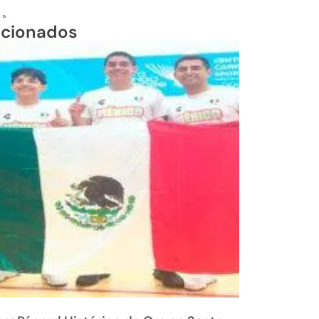
 »
acionados