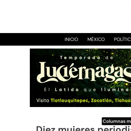
INICIO
MÉXICO
POLÍTI
Columnas m
Diez mujeres periodis