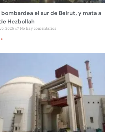
l bombardea el sur de Beirut, y mata a
 de Hezbollah
yo, 2026
No hay comentarios
 »