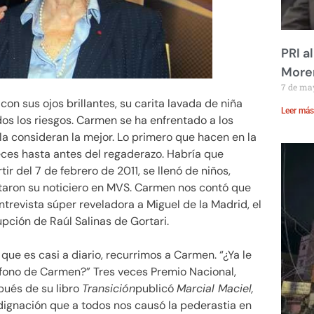
PRI a
Moren
7 de ma
con sus ojos brillantes, su carita lavada de niña
Leer más
dos los riesgos. Carmen se ha enfrentado a los
a consideran la mejor. Lo primero que hacen en la
eces hasta antes del regaderazo. Habría que
ir del 7 de febrero de 2011, se llenó de niños,
itaron su noticiero en MVS. Carmen nos contó que
trevista súper reveladora a Miguel de la Madrid, el
pción de Raúl Salinas de Gortari.
que es casi a diario, recurrimos a Carmen.
¿Ya le
léfono de Carmen?
Tres veces Premio Nacional,
ués de su libro
Transición
publicó
Marcial Maciel,
ndignación que a todos nos causó la pederastia en