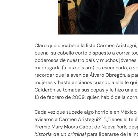
Claro que encabeza la lista Carmen Aristegui, 
buena, su cabello corto dispuesto a correr to
poderosos de nuestro país y muchos jóvenes l
madrugada (a las seis am) es escucharla, a v
recordar que la avenida Álvaro Obregón, a part
mujeres y hasta ancianos cuando a ella le qu
Calderón se tomaba sus copas y le hizo una en
13 de febrero de 2009, quien habló de la corru
Cada vez que sucede algo horrible en México, 
avisaron a Carmen Aristegui?
¿Tienes el te
Premio Mary Moors Cabot de Nueva York, desp
historia de un criminal
para liberarse de la i