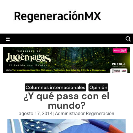
MÉXICO
POLÍTICA
MUNDO
☰
RegeneraciónMX
Sitio de noticias libre e independiente
CAMALEÓN
OPINIÓN
DEPORTES
ENGLISH SECTION
Columnas internacionales
,
Opinión
¿Y qué pasa con el
VIDEOS
mundo?
agosto 17, 2014
|
Administrador Regeneración