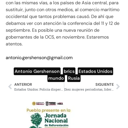
con las mismas vías, a los países de Asia central, para
sustituir, junto con otros medios, al comercio marítimo
occidental que tantos problemas causó. De ahí que
debamos ver con atención la conferencia del 11 y 12 de
septiembre. Es posible una nueva reunión de
gobernantes de la OCS, en noviembre. Estaremos
atentos.
antonio.gershenson@gmail.com
Antonio Gershenson
,
brics
,
Estados Unidos
,
mundo
,
Rusia
ANTERIOR
SIGUIENTE
Estados Unidos: Policía dispersa a manifestantes durante el toque de queda en Ferguson
Diez mujeres periodistas, líderes de opinión: Elena Poniatowska