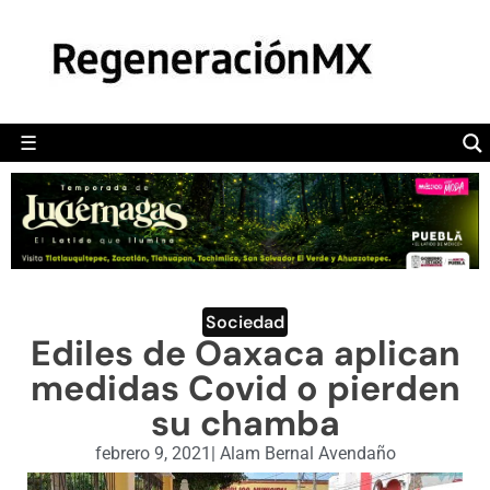
MÉXICO
POLÍTICA
MUNDO
☰
RegeneraciónMX
Sitio de noticias libre e independiente
CAMALEÓN
OPINIÓN
DEPORTES
ENGLISH SECTION
Sociedad
Ediles de Oaxaca aplican
VIDEOS
medidas Covid o pierden
su chamba
febrero 9, 2021
|
Alam Bernal Avendaño