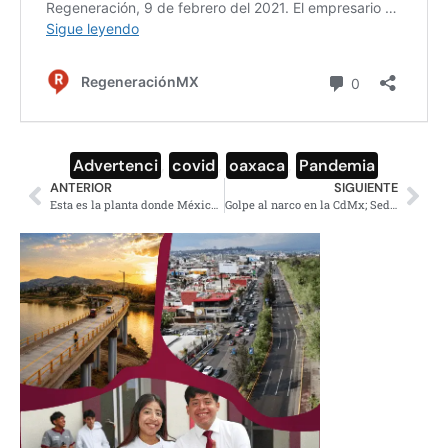
Advertenci
,
covid
,
oaxaca
,
Pandemia
ANTERIOR
SIGUIENTE
Esta es la planta donde México producirá la vacuna CanSinoBIO
Golpe al narco en la CdMx; Sedena decomisa 60 kilos de cocaína en la Narvarte