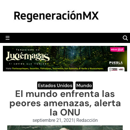
MÉXICO
POLÍTICA
MUNDO
☰
RegeneraciónMX
Sitio de noticias libre e independiente
CAMALEÓN
OPINIÓN
DEPORTES
ENGLISH SECTION
Estados Unidos
,
Mundo
El mundo enfrenta las
VIDEOS
peores amenazas, alerta
la ONU
septiembre 21, 2021
|
Redacción