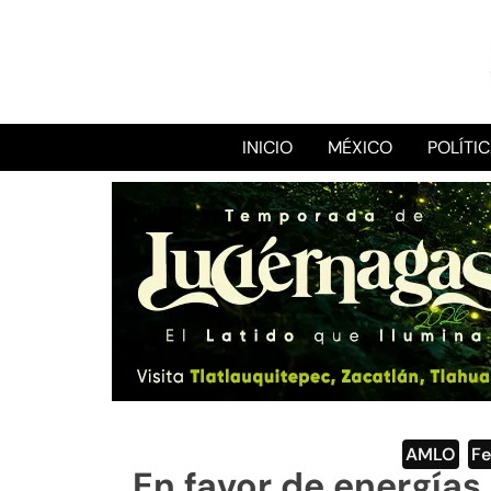
INICIO
MÉXICO
POLÍTI
AMLO
,
Fe
En favor de energías 