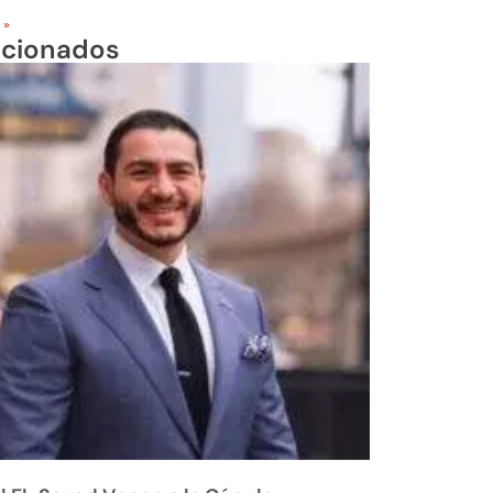
 »
acionados