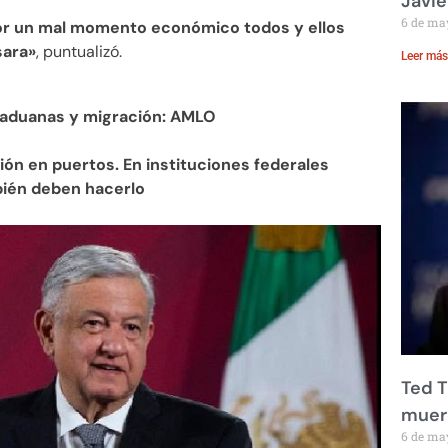
Javie
6 de ma
or un mal momento económico todos y ellos
sara»
, puntualizó.
Leer más
 aduanas y migración: AMLO
ión en puertos. En instituciones federales
bién deben hacerlo
Ted T
muere
6 de ma