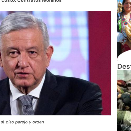
to costo. Contratos leoninos
Des
 si, piso parejo y orden