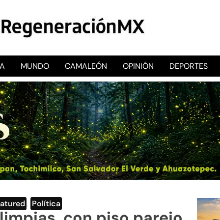
CA
MUNDO
CAMALEÓN
OPINIÓN
DEPORTES
RegeneraciónMX
Sitio de noticias libre e independiente
atured
,
Política
limpias, con piso parejo