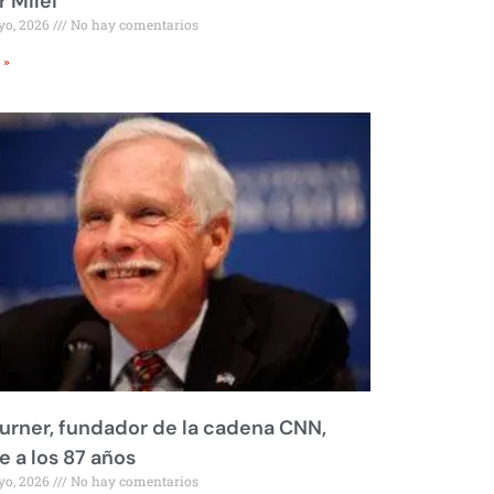
r Milei
yo, 2026
No hay comentarios
 »
urner, fundador de la cadena CNN,
 a los 87 años
yo, 2026
No hay comentarios