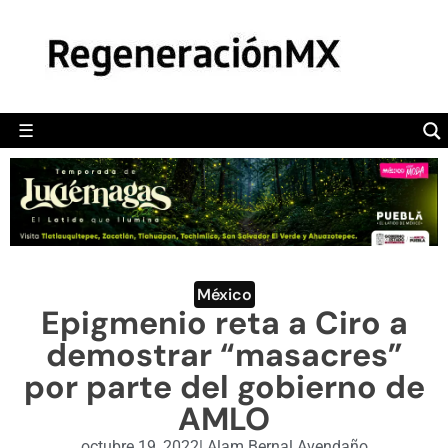
MÉXICO
POLÍTICA
MUNDO
☰
RegeneraciónMX
Sitio de noticias libre e independiente
CAMALEÓN
OPINIÓN
DEPORTES
ENGLISH SECTION
México
Epigmenio reta a Ciro a
VIDEOS
demostrar “masacres”
por parte del gobierno de
AMLO
octubre 19, 2022
|
Alam Bernal Avendaño