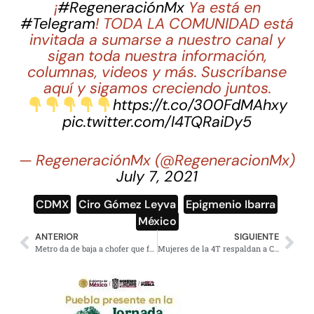
¡
#RegeneraciónMx
Ya está en
#Telegram
! TODA LA COMUNIDAD está
invitada a sumarse a nuestro canal y
sigan toda nuestra información,
columnas, videos y más. Suscríbanse
aquí y sigamos creciendo juntos.
https://t.co/300FdMAhxy
pic.twitter.com/I4TQRaiDy5
— RegeneraciónMx (@RegeneracionMx)
July 7, 2021
CDMX
,
Ciro Gómez Leyva
,
Epigmenio Ibarra
,
México
ANTERIOR
SIGUIENTE
Metro da de baja a chofer que fue captado con unas copas de más
Mujeres de la 4T respaldan a Citlalli por ataques de Lilly Téllez; «Que sea amonestada», piden