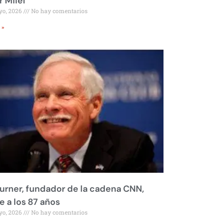
r Milei
yo, 2026
No hay comentarios
 »
urner, fundador de la cadena CNN,
 a los 87 años
yo, 2026
No hay comentarios