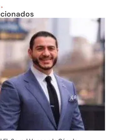
 »
acionados