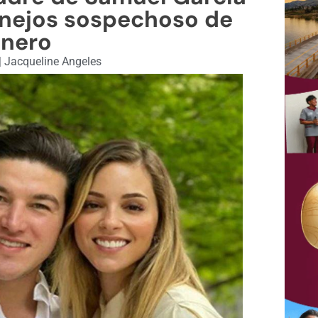
nejos sospechoso de
inero
|
Jacqueline Angeles