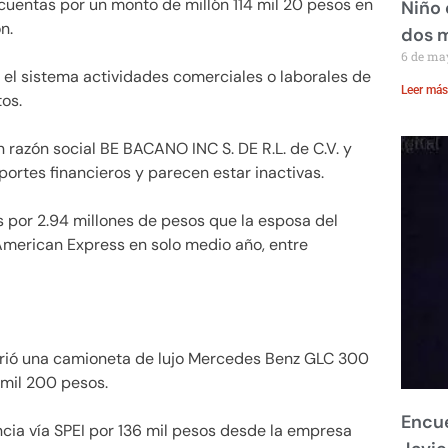
cuentas por un monto de millón 114 mil 20 pesos en
Niño 
n.
dos 
6 de ma
n el sistema actividades comerciales o laborales de
Leer más
os.
razón social BE BACANO INC S. DE R.L. de C.V. y
portes financieros y parecen estar inactivas.
 por 2.94 millones de pesos que la esposa del
American Express en solo medio año, entre
uirió una camioneta de lujo Mercedes Benz GLC 300
mil 200 pesos.
Encue
ncia vía SPEI por 136 mil pesos desde la empresa