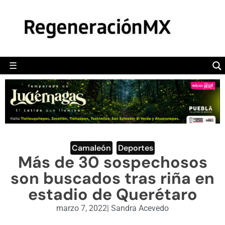
MÉXICO
POLÍTICA
MUNDO
☰
RegeneraciónMX
Sitio de noticias libre e independiente
CAMALEÓN
OPINIÓN
DEPORTES
ENGLISH SECTION
Camaleón
,
Deportes
Más de 30 sospechosos
VIDEOS
son buscados tras riña en
estadio de Querétaro
marzo 7, 2022
|
Sandra Acevedo