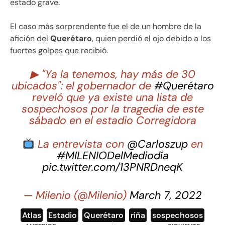
estado grave.
El caso más sorprendente fue el de un hombre de la
afición del
Querétaro
, quien perdió el ojo debido a los
fuertes golpes que recibió.
▶ "Ya la tenemos, hay más de 30
ubicados": el gobernador de
#Querétaro
reveló que ya existe una lista de
sospechosos por la tragedia de este
sábado en el estadio Corregidora
La entrevista con
@Carloszup
en
#MILENIODelMediodía
pic.twitter.com/13PNRDneqK
— Milenio (@Milenio)
March 7, 2022
Atlas
,
Estadio
,
Querétaro
,
riña
,
sospechosos