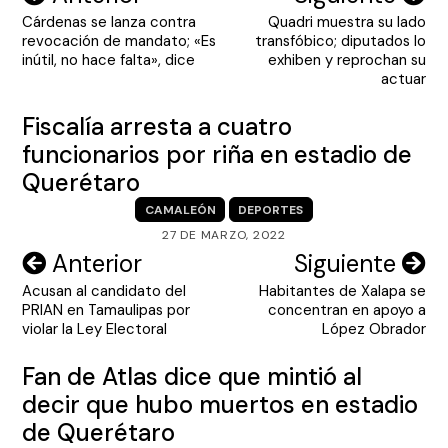
Cárdenas se lanza contra
Quadri muestra su lado
de
revocación de mandato; «Es
transfóbico; diputados lo
entradas
inútil, no hace falta», dice
exhiben y reprochan su
actuar
Fiscalía arresta a cuatro
funcionarios por riña en estadio de
Querétaro
CAMALEÓN
DEPORTES
27 DE MARZO, 2022
Navegación
Anterior
Siguiente
Acusan al candidato del
Habitantes de Xalapa se
de
PRIAN en Tamaulipas por
concentran en apoyo a
entradas
violar la Ley Electoral
López Obrador
Fan de Atlas dice que mintió al
decir que hubo muertos en estadio
de Querétaro