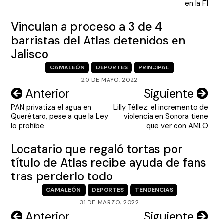
en la F1
Vinculan a proceso a 3 de 4
barristas del Atlas detenidos en
Jalisco
CAMALEÓN
DEPORTES
PRINCIPAL
20 DE MAYO, 2022
Navegación
Anterior
Siguiente
PAN privatiza el agua en
Lilly Téllez: el incremento de
de
Querétaro, pese a que la Ley
violencia en Sonora tiene
entradas
lo prohíbe
que ver con AMLO
Locatario que regaló tortas por
título de Atlas recibe ayuda de fans
tras perderlo todo
CAMALEÓN
DEPORTES
TENDENCIAS
31 DE MARZO, 2022
Navegación
Anterior
Siguiente