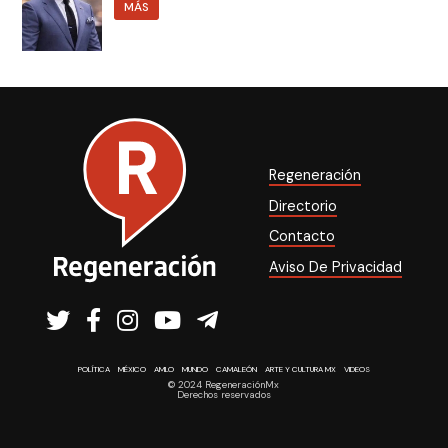
MÁS
Regeneración
Directorio
Contacto
Aviso De Privacidad
POLÍTICA
MÉXICO
AMLO
MUNDO
CAMALEÓN
ARTE Y CULTURA MX
VIDEOS
© 2024 RegeneraciónMx
Derechos reservados