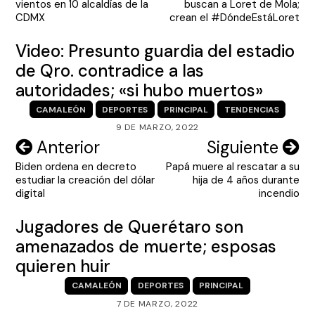
vientos en 10 alcaldías de la
buscan a Loret de Mola;
entradas
CDMX
crean el #DóndeEstáLoret
Video: Presunto guardia del estadio
de Qro. contradice a las
autoridades; «si hubo muertos»
CAMALEÓN
DEPORTES
PRINCIPAL
TENDENCIAS
9 DE MARZO, 2022
Navegación
Anterior
Siguiente
Biden ordena en decreto
Papá muere al rescatar a su
de
estudiar la creación del dólar
hija de 4 años durante
entradas
digital
incendio
Jugadores de Querétaro son
amenazados de muerte; esposas
quieren huir
CAMALEÓN
DEPORTES
PRINCIPAL
7 DE MARZO, 2022