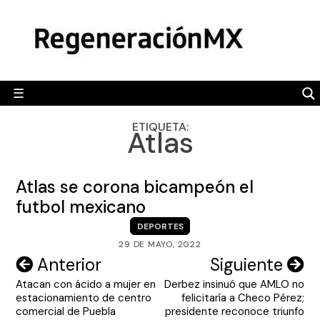
Skip
MÉXICO
to
content
POLÍTICA
MUNDO
☰
RegeneraciónMX
Sitio de noticias libre e independiente
CAMALEÓN
ETIQUETA:
Atlas
OPINIÓN
DEPORTES
Atlas se corona bicampeón el
ENGLISH SECTION
futbol mexicano
DEPORTES
VIDEOS
29 DE MAYO, 2022
Navegación
Anterior
Siguiente
Atacan con ácido a mujer en
Derbez insinuó que AMLO no
de
estacionamiento de centro
felicitaría a Checo Pérez;
entradas
comercial de Puebla
presidente reconoce triunfo