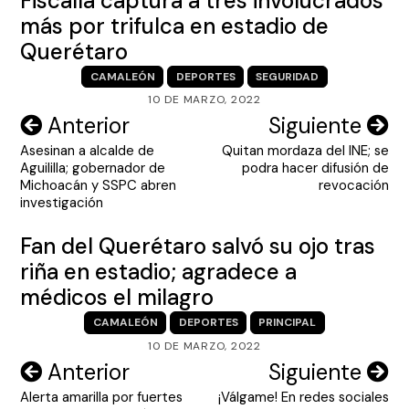
Fiscalía captura a tres involucrados
más por trifulca en estadio de
Querétaro
CAMALEÓN
DEPORTES
SEGURIDAD
10 DE MARZO, 2022
Navegación
Anterior
Siguiente
Asesinan a alcalde de
Quitan mordaza del INE; se
de
Aguililla; gobernador de
podra hacer difusión de
entradas
Michoacán y SSPC abren
revocación
investigación
Fan del Querétaro salvó su ojo tras
riña en estadio; agradece a
médicos el milagro
CAMALEÓN
DEPORTES
PRINCIPAL
10 DE MARZO, 2022
Navegación
Anterior
Siguiente
Alerta amarilla por fuertes
¡Válgame! En redes sociales
de