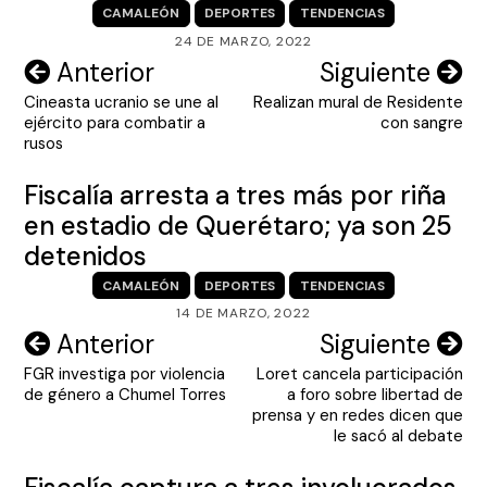
CAMALEÓN
DEPORTES
TENDENCIAS
24 DE MARZO, 2022
Navegación
Anterior
Siguiente
Cineasta ucranio se une al
Realizan mural de Residente
de
ejército para combatir a
con sangre
entradas
rusos
Fiscalía arresta a tres más por riña
en estadio de Querétaro; ya son 25
detenidos
CAMALEÓN
DEPORTES
TENDENCIAS
14 DE MARZO, 2022
Navegación
Anterior
Siguiente
FGR investiga por violencia
Loret cancela participación
de
de género a Chumel Torres
a foro sobre libertad de
entradas
prensa y en redes dicen que
le sacó al debate