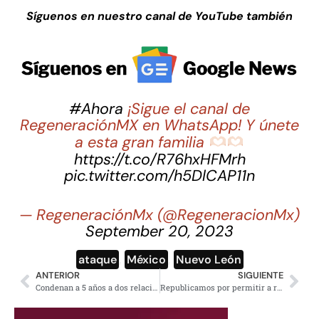
Síguenos en nuestro canal de YouTube también
#Ahora
¡Sigue el canal de
RegeneraciónMX en WhatsApp! Y únete
a esta gran familia
https://t.co/R76hxHFMrh
pic.twitter.com/h5DlCAP11n
— RegeneraciónMx (@RegeneracionMx)
September 20, 2023
ataque
,
México
,
Nuevo León
ANTERIOR
SIGUIENTE
Condenan a 5 años a dos relacionados con el Cártel Inmobiliario de la CDMX
Republicamos por permitir a rancheros matar migrantes en Arizona