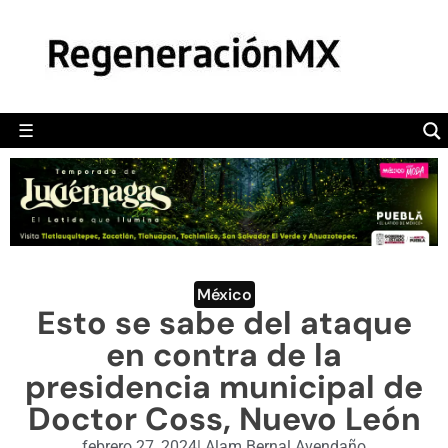
MÉXICO
POLÍTICA
MUNDO
☰
RegeneraciónMX
Sitio de noticias libre e independiente
CAMALEÓN
OPINIÓN
DEPORTES
ENGLISH SECTION
México
Esto se sabe del ataque
VIDEOS
en contra de la
presidencia municipal de
Doctor Coss, Nuevo León
febrero 27, 2024
|
Alam Bernal Avendaño