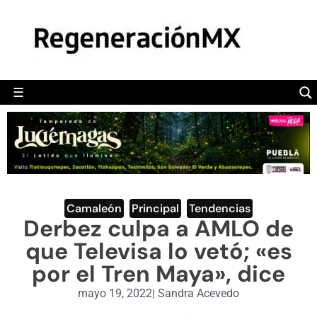
MÉXICO
POLÍTICA
MUNDO
☰
RegeneraciónMX
Sitio de noticias libre e independiente
CAMALEÓN
OPINIÓN
DEPORTES
ENGLISH SECTION
Camaleón
,
Principal
,
Tendencias
Derbez culpa a AMLO de
VIDEOS
que Televisa lo vetó; «es
por el Tren Maya», dice
mayo 19, 2022
|
Sandra Acevedo