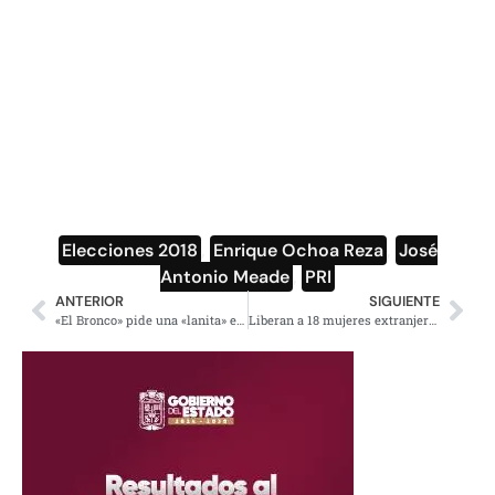
Elecciones 2018
,
Enrique Ochoa Reza
,
José
Antonio Meade
,
PRI
ANTERIOR
SIGUIENTE
«El Bronco» pide una «lanita» e «ideas» para armar su campaña
Liberan a 18 mujeres extranjeras que anunciaban en la web como ‘escorts’