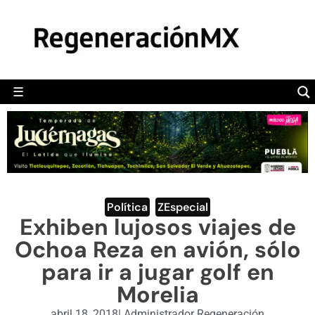
MÉXICO
POLÍTICA
MUNDO
☰
RegeneraciónMX
Sitio de noticias libre e independiente
CAMALEÓN
OPINIÓN
DEPORTES
ENGLISH SECTION
Política
,
ZEspecial
Exhiben lujosos viajes de
VIDEOS
Ochoa Reza en avión, sólo
para ir a jugar golf en
Morelia
abril 18, 2018
|
Administrador Regeneración