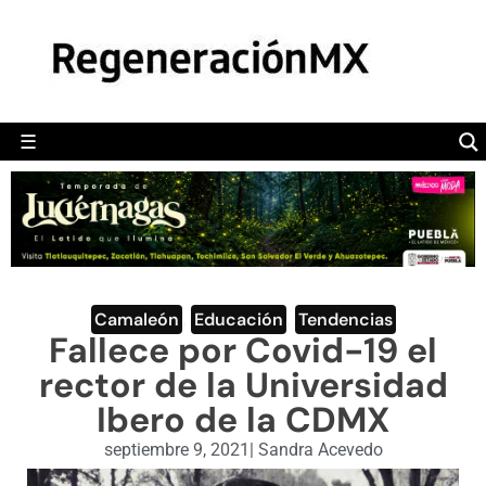
MÉXICO
POLÍTICA
MUNDO
☰
RegeneraciónMX
Sitio de noticias libre e independiente
CAMALEÓN
OPINIÓN
DEPORTES
ENGLISH SECTION
Camaleón
,
Educación
,
Tendencias
Fallece por Covid-19 el
VIDEOS
rector de la Universidad
Ibero de la CDMX
septiembre 9, 2021
|
Sandra Acevedo