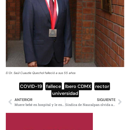
El Dr. Saúl Cuautle Quechol falleció a sus 55 años
COVID-19
,
fallece
,
Ibero CDMX
,
rector
,
universidad
ANTERIOR
SIGUIENTE
Muere bebé en hospital y le entregan a los padres una pierna de adulto
Síndica de Naucalpan olvida apagar su micrófono y dice “tráeme mi calzón” en plena reunión virtual