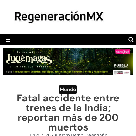
MÉXICO
POLÍTICA
MUNDO
☰
RegeneraciónMX
Sitio de noticias libre e independiente
CAMALEÓN
OPINIÓN
DEPORTES
ENGLISH SECTION
Mundo
Fatal accidente entre
VIDEOS
trenes de la India;
reportan más de 200
muertos
junio 2, 2023
|
Alam Bernal Avendaño