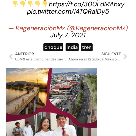
https://t.co/300FdMAhxy
pic.twitter.com/I4TQRaiDy5
— RegeneraciónMx (@RegeneracionMx)
July 7, 2021
choque
,
India
,
tren
ANTERIOR
SIGUIENTE
CDMX es el principal destino para invertir en México
Ahora en el Estado de México descubren fábrica clandestina de Coca-Cola