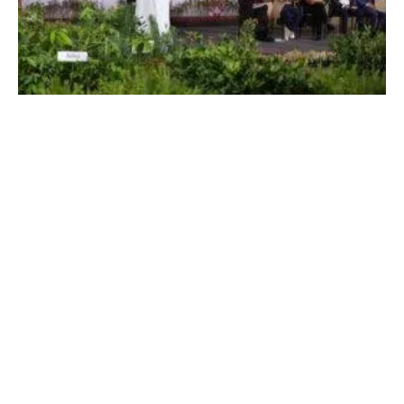
Sheinbaum: Jornada Nacional de
Reforestación en México
5 de agosto, 2026
No hay comentarios
Leer más »
THE PEOPLE’S MAÑANERA — MORNING
PRESIDENTIAL PRESS CONFERENCE —
WEDNESDAY, AUGUST 5, 2026
5 de agosto, 2026
No hay comentarios
Leer más »