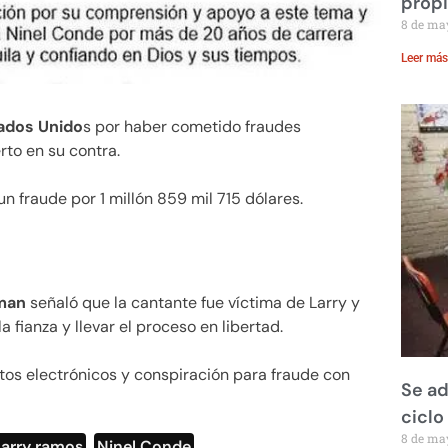
prop
8 de ma
Leer más
ados Unido
s por haber cometido fraudes
rto en su contra.
n fraude por 1 millón 859 mil 715 dólares.
man
señaló que la cantante fue víctima de Larry y
 fianza y llevar el proceso en libertad.
tos electrónicos y conspiración para fraude con
Se ad
ciclo
8 de ma
Larry ramos
,
Ninel Conde