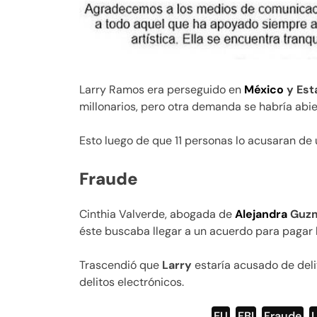
Larry Ramos era perseguido en
México
y Est
millonarios, pero otra demanda se habría abie
Esto luego de que 11 personas lo acusaran de u
Fraude
Cinthia Valverde, abogada de
Alejandra
Guz
éste buscaba llegar a un acuerdo para pagar la
Trascendió que
Larry
estaría acusado de deli
delitos electrónicos.
EU
,
FBI
,
Fraude
,