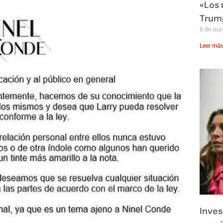
«Los
Trump
8 de ma
Leer más
Inves