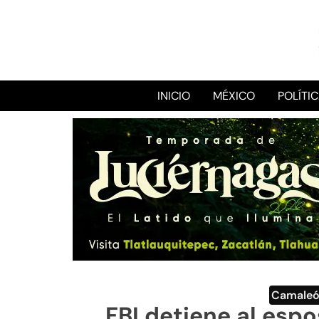
INICIO
MÉXICO
POLÍTI
Camale
FBI detiene al esp