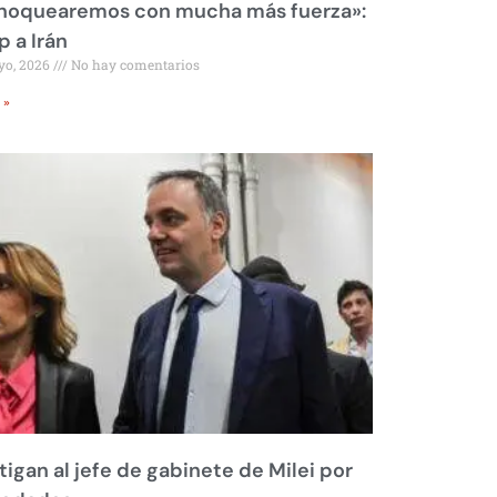
 noquearemos con mucha más fuerza»:
 a Irán
yo, 2026
No hay comentarios
 »
tigan al jefe de gabinete de Milei por