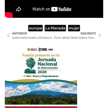
europa
,
La Manada
,
mujer
ANTERIOR
SIGUIENTE
Lydia Cacho tunde a Álvarez Icaza por hacerle la campaña a Anaya
Ya es oficial, René Juárez Cisneros reemplaza a Ochoa Reza como dirigente del PRI