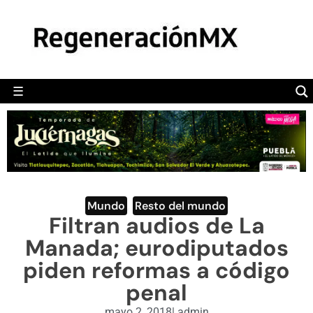
MÉXICO
POLÍTICA
MUNDO
☰
RegeneraciónMX
Sitio de noticias libre e independiente
CAMALEÓN
OPINIÓN
DEPORTES
ENGLISH SECTION
Mundo
,
Resto del mundo
Filtran audios de La
VIDEOS
Manada; eurodiputados
piden reformas a código
penal
mayo 2, 2018
|
admin