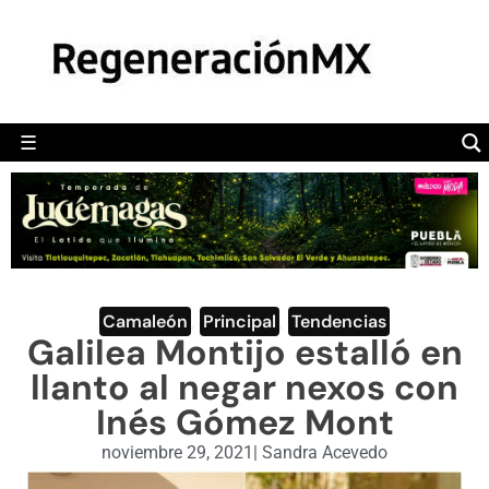
MÉXICO
POLÍTICA
MUNDO
☰
RegeneraciónMX
Sitio de noticias libre e independiente
CAMALEÓN
OPINIÓN
DEPORTES
ENGLISH SECTION
Camaleón
,
Principal
,
Tendencias
Galilea Montijo estalló en
VIDEOS
llanto al negar nexos con
Inés Gómez Mont
noviembre 29, 2021
|
Sandra Acevedo