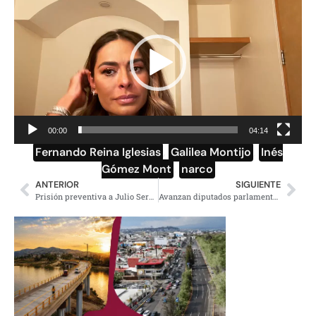
de
vídeo
00:00
04:14
Fernando Reina Iglesias
,
Galilea Montijo
,
Inés
Gómez Mont
,
narco
ANTERIOR
SIGUIENTE
Prisión preventiva a Julio Serna, jefe de gabinete de Miguel Ángel Mancera
Avanzan diputados parlamento abierto sobre Reforma Eléctrica