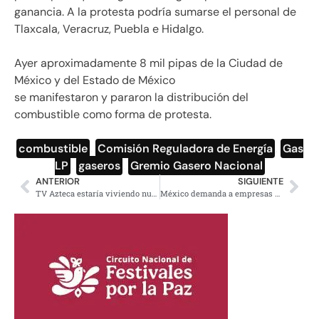
ganancia. A la protesta podría sumarse el personal de
Tlaxcala, Veracruz, Puebla e Hidalgo.
Ayer aproximadamente 8 mil pipas de la Ciudad de
México y del Estado de México
se manifestaron y pararon la distribución del
combustible como forma de protesta.
combustible
,
Comisión Reguladora de Energía
,
Gas
LP
,
gaseros
,
Gremio Gasero Nacional
ANTERIOR
SIGUIENTE
TV Azteca estaría viviendo nueva ola de contagios por Covid-19; la ausencia de conductores refuerza la teoría
México demanda a empresas de armas de EU, buscan frenar tráfico ilegal