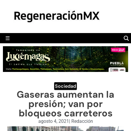
MÉXICO
POLÍTICA
MUNDO
☰
RegeneraciónMX
Sitio de noticias libre e independiente
CAMALEÓN
OPINIÓN
DEPORTES
ENGLISH SECTION
Sociedad
Gaseras aumentan la
VIDEOS
presión; van por
bloqueos carreteros
agosto 4, 2021
|
Redacción