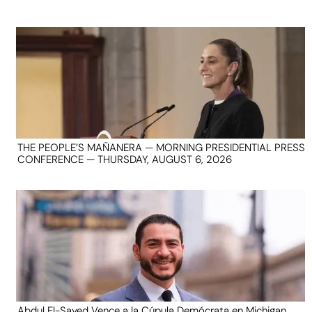
THE PEOPLE’S MAÑANERA — MORNING PRESIDENTIAL PRESS
CONFERENCE — THURSDAY, AUGUST 6, 2026
Abdul El-Sayed Vence a la Cúpula Demócrata en Michigan