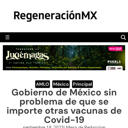
MÉXICO
POLÍTICA
MUNDO
☰
RegeneraciónMX
Sitio de noticias libre e independiente
CAMALEÓN
OPINIÓN
DEPORTES
ENGLISH SECTION
AMLO
,
México
,
Principal
Gobierno de México sin
VIDEOS
problema de que se
importe otras vacunas de
Covid-19
septiembre 18, 2023
|
Mesa de Redaccion