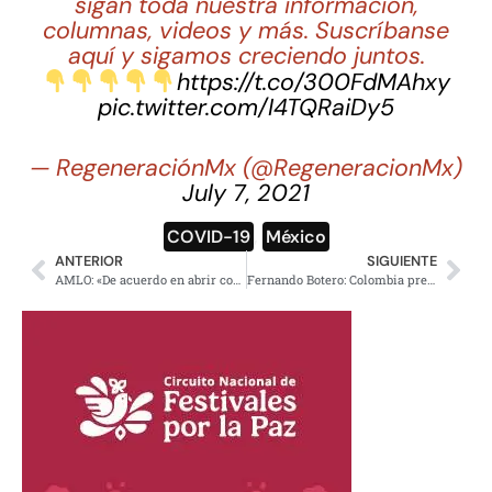
sigan toda nuestra información,
columnas, videos y más. Suscríbanse
aquí y sigamos creciendo juntos.
https://t.co/300FdMAhxy
pic.twitter.com/I4TQRaiDy5
— RegeneraciónMx (@RegeneracionMx)
July 7, 2021
COVID-19
,
México
ANTERIOR
SIGUIENTE
AMLO: «De acuerdo en abrir conversaciones de Guerreros Unidos en EE.UU.»
Fernando Botero: Colombia prepara homenaje de cuerpo presente