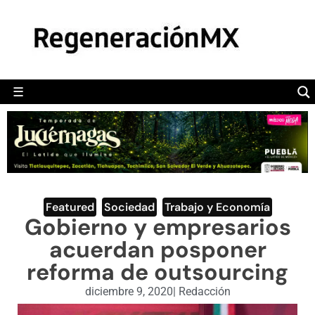
MÉXICO
POLÍTICA
MUNDO
☰
RegeneraciónMX
Sitio de noticias libre e independiente
CAMALEÓN
OPINIÓN
DEPORTES
ENGLISH SECTION
Featured
,
Sociedad
,
Trabajo y Economía
Gobierno y empresarios
VIDEOS
acuerdan posponer
reforma de outsourcing
diciembre 9, 2020
|
Redacción