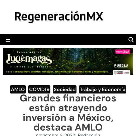
MÉXICO
POLÍTICA
MUNDO
☰
RegeneraciónMX
Sitio de noticias libre e independiente
CAMALEÓN
OPINIÓN
DEPORTES
ENGLISH SECTION
AMLO
,
COVID19
,
Sociedad
,
Trabajo y Economía
Grandes financieros
VIDEOS
están atrayendo
inversión a México,
destaca AMLO
noviembre 6, 2020
|
Redacción