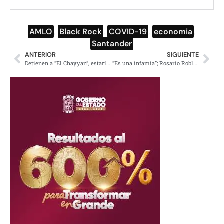
AMLO
,
Black Rock
,
COVID-19
,
economia
,
Santander
ANTERIOR
SIGUIENTE
Detienen a “El Chayyan”, estaría relacionado con asesinato de los niños descuartizados
“Es una infamia”; Rosario Robles sobre nueva orden de aprehensión