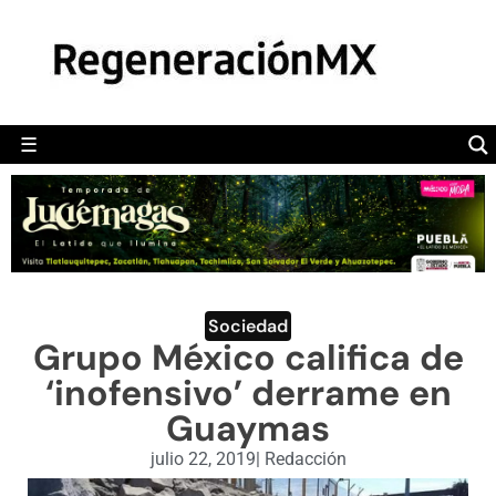
MÉXICO
POLÍTICA
MUNDO
☰
RegeneraciónMX
Sitio de noticias libre e independiente
CAMALEÓN
OPINIÓN
DEPORTES
ENGLISH SECTION
Sociedad
Grupo México califica de
VIDEOS
‘inofensivo’ derrame en
Guaymas
julio 22, 2019
|
Redacción