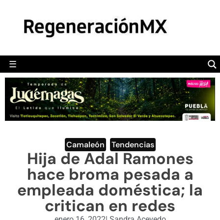
MÉXICO
POLÍTICA
MUNDO
☰
RegeneraciónMX
Sitio de noticias libre e independiente
CAMALEÓN
OPINIÓN
DEPORTES
ENGLISH SECTION
Camaleón
,
Tendencias
Hija de Adal Ramones
VIDEOS
hace broma pesada a
empleada doméstica; la
critican en redes
enero 16, 2022
|
Sandra Acevedo