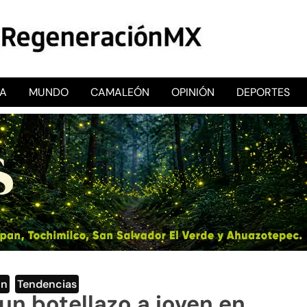
CA
MUNDO
CAMALEÓN
OPINIÓN
DEPORTES
RegeneraciónMX
Sitio de noticias libre e independiente
ón
,
Tendencias
n botellazo a joven en