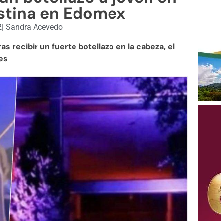
estina en Edomex
2
|
Sandra Acevedo
as recibir un fuerte botellazo en la cabeza, el
es