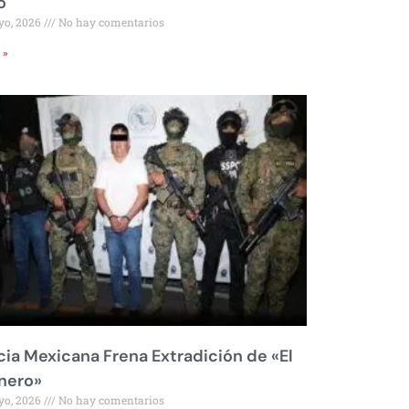
o
yo, 2026
No hay comentarios
 »
cia Mexicana Frena Extradición de «El
nero»
yo, 2026
No hay comentarios