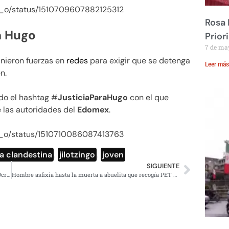
os_o/status/1510709607882125312
Rosa 
a Hugo
Prior
7 de ma
nieron fuerzas en
redes
para exigir que se detenga
Leer más
n.
do el hashtag #
JusticiaParaHugo
con el que
de las autoridades del
Edomex
.
os_o/status/1510710086087413763
ta clandestina
,
jilotzingo
,
joven
SIGUIENTE
¿»Montaje» las fotos satelitales de la masacre en Bucha, Ucrania? Esto es lo que se sabe
Hombre asfixia hasta la muerta a abuelita que recogía PET en Tlalpan