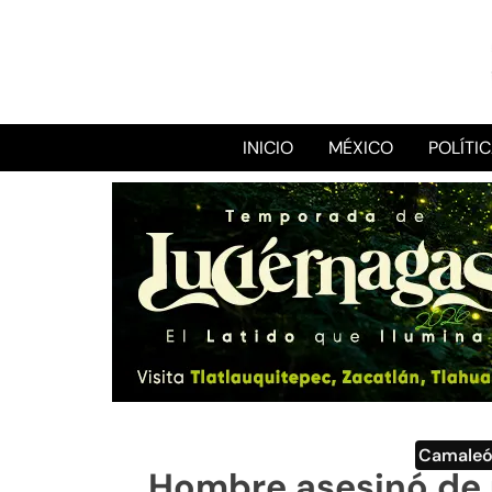
INICIO
MÉXICO
POLÍTI
Camale
Hombre asesinó de u