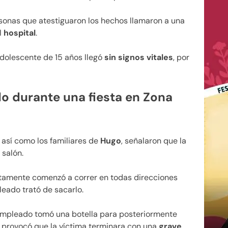
ersonas que atestiguaron los hechos llamaron a una
l
hospital
.
 adolescente de 15 años llegó
sin signos vitales
, por
do durante una fiesta en Zona
, así como los familiares de
Hugo
, señalaron que la
 salón.
amente comenzó a correr en todas direcciones
leado trató de sacarlo.
 empleado tomó una botella para posteriormente
n provocó que la víctima terminara con una
grave