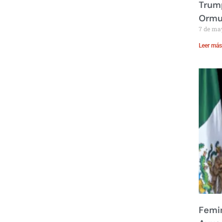
Trump
Ormu
7 de ma
Leer más
Femin